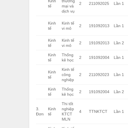
Kinh
thương
2
211092025
Lần 1
tế
mại và
dịch vụ
Kinh
Kinh tế
2
191092013
Lần 1
tế
vi mô
Kinh
Kinh tế
2
191092013
Lần 2
tế
vi mô
Kinh
Thống
2
191092004
Lần 1
tế
kê học
Kinh tế
Kinh
công
2
211092023
Lần 1
tế
nghiệp
Kinh
Thống
2
191092004
Lần 2
tế
kê học
Thi tốt
3.
Kinh
nghiệp
4
TTNKTCT
Lần 1
Đơn
tế
KTCT
MLN