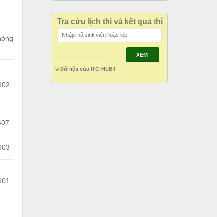
Tra cứu lịch thi và kết quả thi
hòng
i
XEM
© Dữ liệu của ITC-HUBT
602
607
603
601