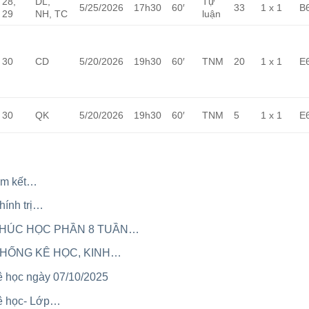
28,
DL,
Tự
5/25/2026
17h30
60′
33
1 x 1
B
29
NH, TC
luận
30
CD
5/20/2026
19h30
60′
TNM
20
1 x 1
E
30
QK
5/20/2026
19h30
60′
TNM
5
1 x 1
E
iểm kết…
hính trị…
 THÚC HỌC PHẦN 8 TUẦN…
 THỐNG KÊ HỌC, KINH…
ê học ngày 07/10/2025
kê học- Lớp…