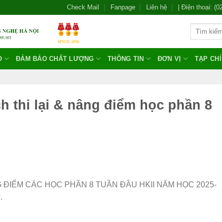
Check Mail
Fanpage
Liên hệ
| Điện thoại: (
O
ĐẢM BẢO CHẤT LƯỢNG
THÔNG TIN
ĐƠN VỊ
TẠP CH
h thi lại & nâng điểm học phần 8
NÂNG ĐIỂM CÁC HỌC PHẦN 8 TUẦN ĐẦU HKII NĂM HỌC 2025-
.