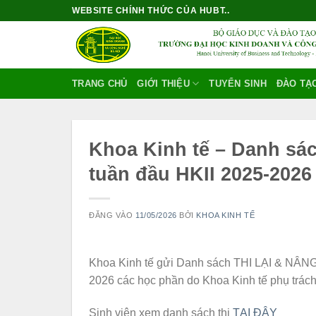
Bỏ
WEBSITE CHÍNH THỨC CỦA HUBT..
qua
nội
dung
TRANG CHỦ
GIỚI THIỆU
TUYỂN SINH
ĐÀO TẠ
Khoa Kinh tế – Danh sác
tuần đầu HKII 2025-2026
ĐĂNG VÀO
11/05/2026
BỞI
KHOA KINH TẾ
Khoa Kinh tế gửi Danh sách THI LẠI & 
2026 các học phần do Khoa Kinh tế phụ trách
Sinh viên xem danh sách thi
TẠI ĐÂY