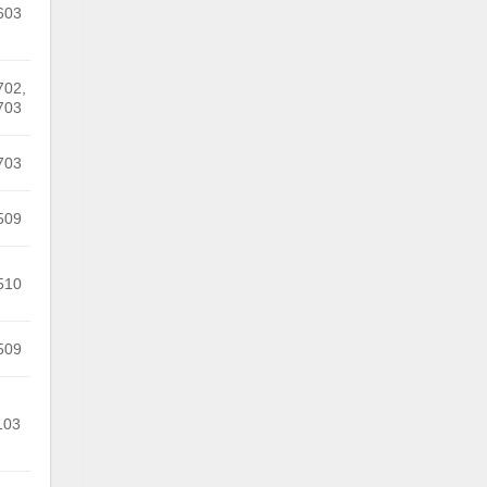
603
702,
703
703
509
510
509
103