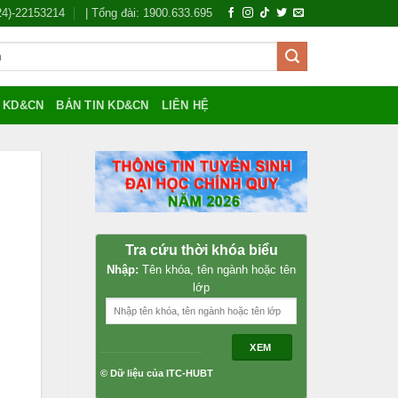
024)-22153214
| Tổng đài: 1900.633.695
Í KD&CN
BẢN TIN KD&CN
LIÊN HỆ
Tra cứu thời khóa biểu
Nhập:
Tên khóa, tên ngành hoặc tên
lớp
XEM
© Dữ liệu của ITC-HUBT