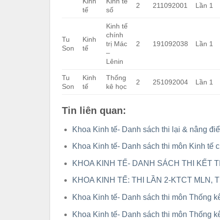
Kinh
Kinh tế
2
211092001
Lần 1
tế
số
Kinh tế
chính
Tu
Kinh
trị Mác
2
191092038
Lần 1
Son
tế
–
Lênin
Tu
Kinh
Thống
2
251092004
Lần 1
Son
tế
kê học
Tin liên quan:
Khoa Kinh tế- Danh sách thi lại & nâng đ
Khoa Kinh tế- Danh sách thi môn Kinh tế c
KHOA KINH TẾ- DANH SÁCH THI KẾT
KHOA KINH TẾ: THI LẦN 2-KTCT MLN,
Khoa Kinh tế- Danh sách thi môn Thống k
Khoa Kinh tế- Danh sách thi môn Thống 