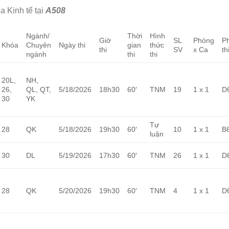
a Kinh tế tại
A508
Ngành/
Thời
Hình
Giờ
SL
Phòng
P
Khóa
Chuyên
Ngày thi
gian
thức
thi
SV
x Ca
th
ngành
thi
thi
20L,
NH,
26,
QL, QT,
5/18/2026
18h30
60′
TNM
19
1 x 1
D
30
YK
Tự
28
QK
5/18/2026
19h30
60′
10
1 x 1
B
luận
30
DL
5/19/2026
17h30
60′
TNM
26
1 x 1
D
28
QK
5/20/2026
19h30
60′
TNM
4
1 x 1
D