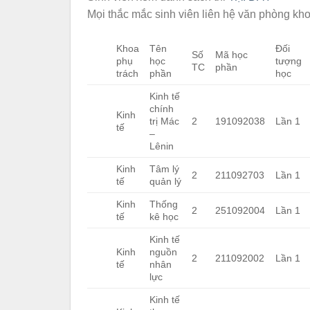
Mọi thắc mắc sinh viên liên hệ văn phòng kho
Khoa
Tên
Đối
Số
Mã học
phụ
học
tượng
TC
phần
trách
phần
học
Kinh tế
chính
Kinh
trị Mác
2
191092038
Lần 1
tế
–
Lênin
Kinh
Tâm lý
2
211092703
Lần 1
tế
quản lý
Kinh
Thống
2
251092004
Lần 1
tế
kê học
Kinh tế
Kinh
nguồn
2
211092002
Lần 1
tế
nhân
lực
Kinh tế