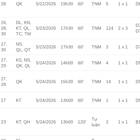
28
QK
5/22/2026
19h30
60′
TNM
5
1 x 1
D
26,
DL, KN,
D
28,
KT, QL,
5/23/2026
17h30
60′
TNM
124
2 x 3
D
30
TC, TM
27,
NS,
5/23/2026
17h30
60′
TNM
3
1 x 1
D
30
QL, QT
27,
KS, NS,
5/24/2026
14h00
60′
TNM
4
1 x 1
D
29
QK, QL
27,
QK
5/24/2026
15h30
60′
TNM
14
1 x 1
D
28
27
KT
5/24/2026
13h00
60′
TNM
1
1 x 1
D
Tự
23
KT, QH
5/24/2026
13h00
120′
2
1 x 1
B
luận