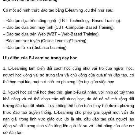
Có một số hình thức đào tạo bằng E-learning ,cụ thể như sau:
– Đào tạo dựa trên công nghệ (TBT- Technology -Based Training).
– Đào tạo dựa trên máy tính (CBT -Computer- Based Training).
– Đào tạo dưạ trên Web (WBT – Web-Based Training).
– Đào tạo trực tuyến (Online Learning/Training).
– Đào tạo từ xa (Distance Learning).
Ưu điểm của E-Learning trong dạy học
1. E-Learning làm biến đổi cách học cũng như vai trò của người học,
người học đóng vai trò trung tâm và chủ động của quá trình đào tạo, có
thể học mọi lúc, mọi nơi nhờ có phương tiện trợ giúp việc học.
2. Người học có thể học theo thời gian biểu cá nhân, với nhịp độ tuỳ theo
khả năng và có thể chọn các nội dung học, do đó nó sẽ mở rộng đối
tượng đào tạo rất nhiều. Tuy không thể hoàn toàn thay thế được phương
thức đào tạo truyền thống, E-Learning cho phép giải quyết một vấn đề
nan giải trong lĩnh vực giáo dục đó là nhu cầu đào tạo của người lao
động và số lượng sinh viên tăng lên quá tải so với khả năng của các cơ
sở đào tạo.