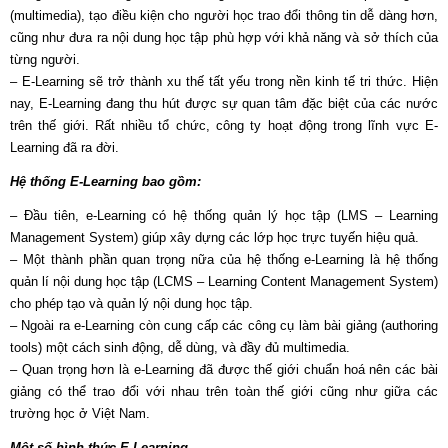
(multimedia), tạo điều kiện cho người học trao đổi thông tin dễ dàng hơn,
cũng như đưa ra nội dung học tập phù hợp với khả năng và sở thích của
từng người.
– E-Learning sẽ trở thành xu thế tất yếu trong nền kinh tế tri thức. Hiện
nay, E-Learning đang thu hút được sự quan tâm đặc biệt của các nước
trên thế giới. Rất nhiều tổ chức, công ty hoạt động trong lĩnh vực E-
Learning đã ra đời.
Hệ thống E-Learning bao gồm:
– Đầu tiên, e-Learning có hệ thống quản lý học tập (LMS – Learning
Management System) giúp xây dựng các lớp học trực tuyến hiệu quả.
– Một thành phần quan trọng nữa của hệ thống e-Learning là hệ thống
quản lí nội dung học tập (LCMS – Learning Content Management System)
cho phép tạo và quản lý nội dung học tập.
– Ngoài ra e-Learning còn cung cấp các công cụ làm bài giảng (authoring
tools) một cách sinh động, dễ dùng, và đầy đủ multimedia.
– Quan trọng hơn là e-Learning đã được thế giới chuẩn hoá nên các bài
giảng có thể trao đổi với nhau trên toàn thế giới cũng như giữa các
trường học ở Việt Nam.
Một số hình thức E-Learning