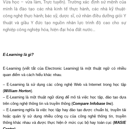
Vừa học – vừa làm, Trực tuyến). Trường xác định sứ mệnh của
mình là đào tạo các nhà kinh tế thực hành, các nhà kỹ thuật-
công nghệ thực hành; bác sỹ, dược sĩ, cử nhân điều dưỡng giỏi Y
thuật và giầu Y đức tạo nguồn nhân lực trình độ cao cho sự
nghiệp công nghiệp hóa, hiện đại hóa đất nước…
E-Learning là gì?
E-Learning (viết tắt của Electronic Learning) là một thuật ngữ có nhiều
quan điểm và cách hiểu khác nhau.
– E-Learning là sử dụng các công nghệ Web và Internet trong học tập
(
William Horton
).
– E-Learning là một thuật ngữ dùng để mô tả việc học tập, đào tạo dựa
trên công nghệ thông tin và truyền thông (
Compare Infobase Inc
).
– E-Learning nghĩa là việc học tập hay đào tạo được chuẩn bị, truyền tải
hoặc quản lý sử dụng nhiều công cụ của công nghệ thông tin, truyền
thông khác nhau và được thực hiện ở mức cục bộ hay toàn cục (
MASIE
Center
).