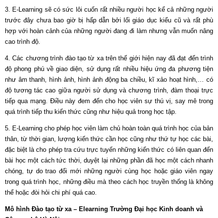
3. E-Learning sẽ có sức lôi cuốn rất nhiều người học kể cả những người
trước đây chưa bao giờ bị hấp dẫn bởi lối giáo dục kiểu cũ và rất phù
hợp với hoàn cảnh của những người đang đi làm nhưng vẫn muốn nâng
cao trình độ.
4. Các chương trình đào tạo từ xa trên thế giới hiện nay đã đạt đến trình
độ phong phú về giao diện, sử dụng rất nhiều hiệu ứng đa phương tiện
như âm thanh, hình ảnh, hình ảnh động ba chiều, kĩ xảo hoạt hình,… có
độ tương tác cao giữa người sử dụng và chương trình, đàm thoại trực
tiếp qua mạng. Điều này đem đến cho học viên sự thú vị, say mê trong
quá trình tiếp thu kiến thức cũng như hiệu quả trong học tập.
5. E-Learning cho phép học viên làm chủ hoàn toàn quá trình học của bản
thân, từ thời gian, lượng kiến thức cần học cũng như thứ tự học các bài,
đặc biệt là cho phép tra cứu trực tuyến những kiến thức có liên quan đến
bài học một cách tức thời, duyệt lại những phần đã học một cách nhanh
chóng, tự do trao đổi mới những người cùng học hoặc giáo viên ngay
trong quá trình học, những điều mà theo cách học truyền thống là không
thể hoặc đòi hỏi chi phí quá cao.
Mô hình Đào tạo từ xa – Elearning Trường Đại học Kinh doanh và