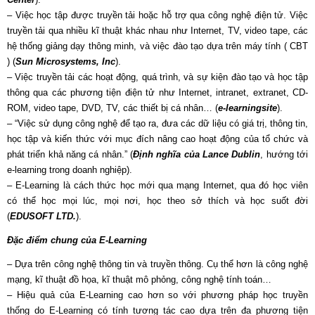
– Việc học tập được truyền tải hoặc hỗ trợ qua công nghệ điện tử. Việc
truyền tải qua nhiều kĩ thuật khác nhau như Internet, TV, video tape, các
hệ thống giảng dạy thông minh, và việc đào tạo dựa trên máy tính ( CBT
) (
Sun Microsystems, Inc
).
– Việc truyền tải các hoạt động, quá trình, và sự kiện đào tạo và học tập
thông qua các phương tiện điện tử như Internet, intranet, extranet, CD-
ROM, video tape, DVD, TV, các thiết bị cá nhân… (
e-learningsite
).
– “Việc sử dụng công nghệ để tạo ra, đưa các dữ liệu có giá trị, thông tin,
học tập và kiến thức với mục đích nâng cao hoạt động của tổ chức và
phát triển khả năng cá nhân.” (
Định nghĩa của Lance Dublin
, hướng tới
e-learning trong doanh nghiệp).
– E-Learning là cách thức học mới qua mạng Internet, qua đó học viên
có thể học mọi lúc, mọi nơi, học theo sở thích và học suốt đời
(
EDUSOFT LTD.
).
Đặc điểm chung của E-Learning
– Dựa trên công nghệ thông tin và truyền thông. Cụ thể hơn là công nghệ
mạng, kĩ thuật đồ họa, kĩ thuật mô phỏng, công nghệ tính toán…
– Hiệu quả của E-Learning cao hơn so với phương pháp học truyền
thống do E-Learning có tính tương tác cao dựa trên đa phương tiện