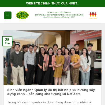
Bỏ
WEBSITE CHÍNH THỨC CỦA HUBT..
qua
nội
dung
25
Th4
Sinh viên ngành Quản lý đô thị bắt nhịp xu hướng xây
dựng xanh – sẵn sàng cho tương lai Net Zero
Trong bối cảnh ngành xây dựng đang được nhìn nhận là