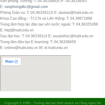
Văn phòng Trường: T: 04.36336605 /F: 04.36336507
E:
vanphongdkc@gmail.com
Phòng Giáo vụ: T: 04.36339113/ E: daotao@hubt.edu.vn
Khoa Cao đẳng – TCCN và Liên thông: T: 04.39871898
Trung tâm hợp tác đào tạo với nước ngoài: T: 04.36335286
E: htqt@hubt.edu.vn
Sau đại học: T: 04.36339114 E: saudaihoc@hubt.edu.vn
Trung tâm đào tạo E-learning: T: 04.36336659
E: online@hubt.edu.vn W: el.hubt.edu.vn
Copyright © 1996 - Trường đại học Kinh doanh và Công nghệ Hà