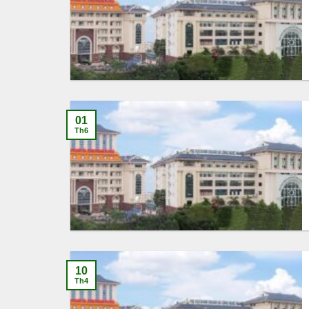
01
Th6
10
Th4