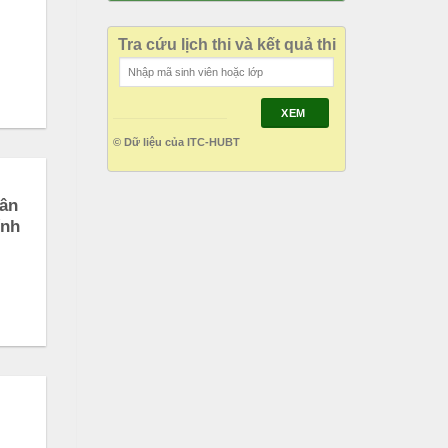
Tra cứu lịch thi và kết quả thi
XEM
© Dữ liệu của ITC-HUBT
hân
ính