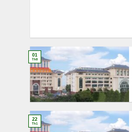
01
Th8
22
Th1