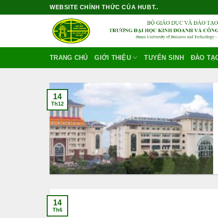
Bỏ
WEBSITE CHÍNH THỨC CỦA HUBT..
qua
nội
dung
TRANG CHỦ
GIỚI THIỆU
TUYỂN SINH
ĐÀO TẠ
14
Th12
14
Th6