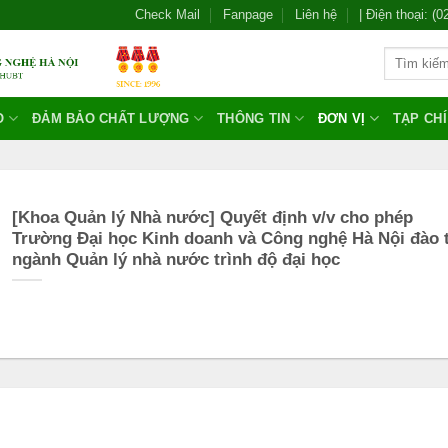
Check Mail
Fanpage
Liên hệ
| Điện thoại: (
O
ĐẢM BẢO CHẤT LƯỢNG
THÔNG TIN
ĐƠN VỊ
TẠP CH
[Khoa Quản lý Nhà nước] Quyết định v/v cho phép
Trường Đại học Kinh doanh và Công nghệ Hà Nội đào 
ngành Quản lý nhà nước trình độ đại học