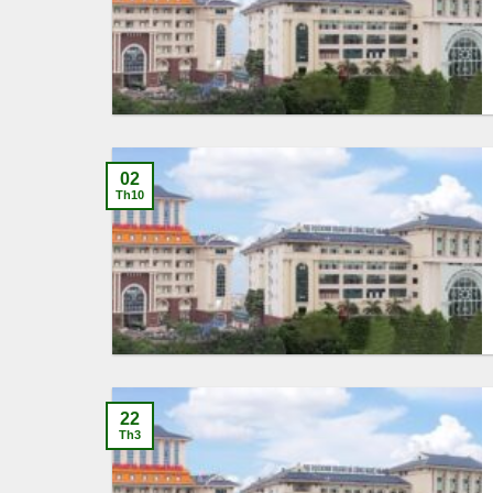
02
Th10
22
Th3