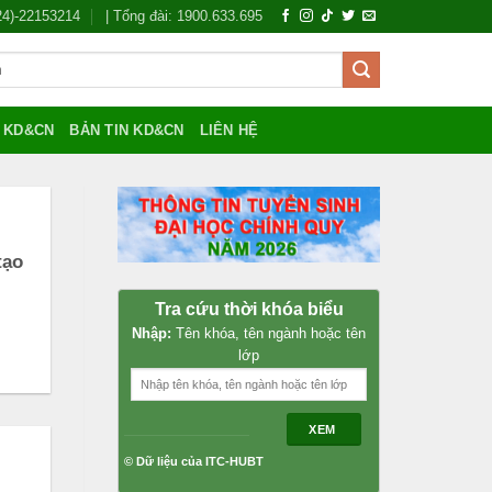
024)-22153214
| Tổng đài: 1900.633.695
Í KD&CN
BẢN TIN KD&CN
LIÊN HỆ
tạo
Tra cứu thời khóa biểu
Nhập:
Tên khóa, tên ngành hoặc tên
lớp
XEM
© Dữ liệu của ITC-HUBT