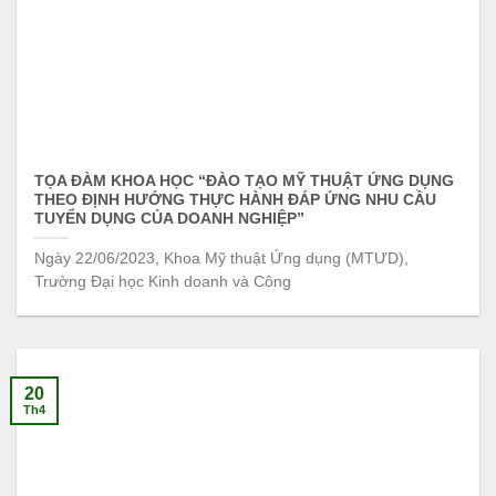
TỌA ĐÀM KHOA HỌC “ĐÀO TẠO MỸ THUẬT ỨNG DỤNG
THEO ĐỊNH HƯỚNG THỰC HÀNH ĐÁP ỨNG NHU CẦU
TUYỂN DỤNG CỦA DOANH NGHIỆP”
Ngày 22/06/2023, Khoa Mỹ thuật Ứng dụng (MTƯD),
Trường Đại học Kinh doanh và Công
20
Th4