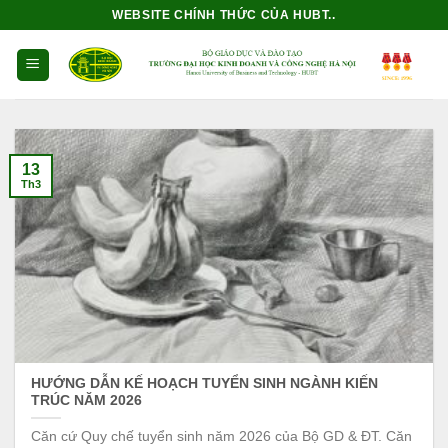
Bỏ
WEBSITE CHÍNH THỨC CỦA HUBT..
qua
nội
dung
13
Th3
HƯỚNG DẪN KẾ HOẠCH TUYỂN SINH NGÀNH KIẾN
TRÚC NĂM 2026
Căn cứ Quy chế tuyển sinh năm 2026 của Bộ GD & ĐT. Căn