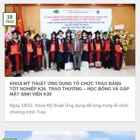
19
Th12
KHOA MỸ THUẬT ỨNG DỤNG TỔ CHỨC TRAO BẰNG
TỐT NGHIỆP K26, TRAO THƯỞNG – HỌC BỔNG VÀ GẶP
MẶT SINH VIÊN K30
Ngày 19/12, Khoa Mỹ thuật Ứng dụng đã long trọng tổ chức
chương trình Trao