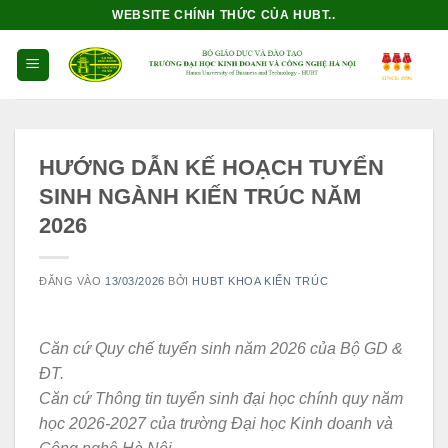
Bỏ
WEBSITE CHÍNH THỨC CỦA HUBT..
qua
nội
dung
HƯỚNG DẪN KẾ HOẠCH TUYỂN
SINH NGÀNH KIẾN TRÚC NĂM
2026
ĐĂNG VÀO
13/03/2026
BỞI
HUBT KHOA KIẾN TRÚC
Căn cứ Quy chế tuyển sinh năm 2026 của Bộ GD &
ĐT.
Căn cứ Thông tin tuyển sinh đại học chính quy năm
học 2026-2027 của trường Đại học Kinh doanh và