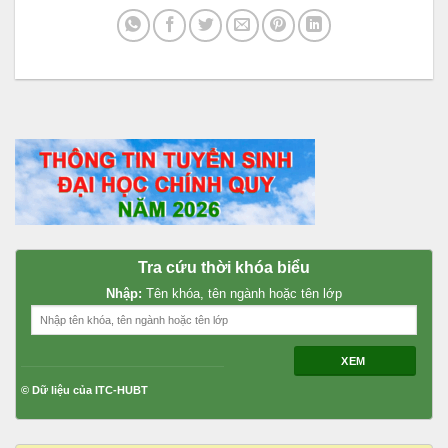
Tra cứu thời khóa biểu
Nhập:
Tên khóa, tên ngành hoặc tên lớp
XEM
© Dữ liệu của ITC-HUBT