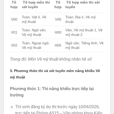
Tổ hợp môn thi
Tổ hợp môn thi xét
Tổ
Tổ
xét tuyển
tuyển
hợp
hợp
Toán, Vật lí, Vẽ
Toán, Địa lí, Vẽ mỹ
V00
V06
mỹ thuật
thuật
Toán, Ngữ văn,
Văn, Vẽ mỹ thuật 1, Vẽ
V01
H00
Vẽ mỹ thuật
mỹ thuật 2
Toán, Ngoại ngữ,
Ngữ văn, Tiếng Anh, Vẽ
V02
H06
Vẽ mỹ thuật
mỹ thuật
Trong đó: Môn Vẽ mỹ thuật không nhân hệ số
3. Phương thức thi và xét tuyển môn năng khiếu Vẽ
mỹ thuật
Phương thức 1: Thi năng khiếu trực tiếp tại
trường
Thí sinh đăng ký dự thi trước ngày 10/04/2026,
trực tiếp tại Phòng A515 – Văn phòng khoa Kiến