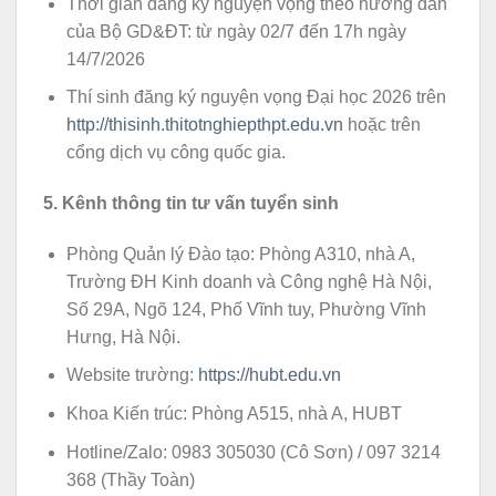
Thời gian đăng ký nguyện vọng theo hướng dẫn
của Bộ GD&ĐT: từ ngày 02/7 đến 17h ngày
14/7/2026
Thí sinh đăng ký nguyện vọng Đại học 2026 trên
http://thisinh.thitotnghiepthpt.edu.vn
hoặc trên
cổng dịch vụ công quốc gia.
5. Kênh thông tin tư vấn tuyển sinh
Phòng Quản lý Đào tạo: Phòng A310, nhà A,
Trường ĐH Kinh doanh và Công nghệ Hà Nội,
Số 29A, Ngõ 124, Phố Vĩnh tuy, Phường Vĩnh
Hưng, Hà Nội.
Website trường:
https://hubt.edu.vn
Khoa Kiến trúc: Phòng A515, nhà A, HUBT
Hotline/Zalo: 0983 305030 (Cô Sơn) / 097 3214
368 (Thầy Toàn)