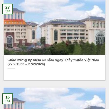
27
Th2
Chào mừng kỷ niệm 69 năm Ngày Thầy thuốc Việt Nam
(27/2/1955 – 27/2/2024)
16
Th2