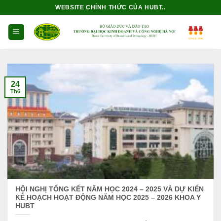
Bỏ
WEBSITE CHÍNH THỨC CỦA HUBT..
qua
nội
dung
24
Th6
HỘI NGHỊ TỔNG KẾT NĂM HỌC 2024 – 2025 VÀ DỰ KIẾN
KẾ HOẠCH HOẠT ĐỘNG NĂM HỌC 2025 – 2026 KHOA Y
HUBT