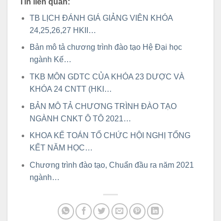
Tin liên quan:
TB LỊCH ĐÁNH GIÁ GIẢNG VIÊN KHÓA
24,25,26,27 HKII…
Bản mô tả chương trình đào tạo Hệ Đại học
ngành Kế…
TKB MÔN GDTC CỦA KHÓA 23 DƯỢC VÀ
KHÓA 24 CNTT (HKI…
BẢN MÔ TẢ CHƯƠNG TRÌNH ĐÀO TẠO
NGÀNH CNKT Ô TÔ 2021…
KHOA KẾ TOÁN TỔ CHỨC HỘI NGHỊ TỔNG
KẾT NĂM HỌC…
Chương trình đào tạo, Chuẩn đầu ra năm 2021
ngành…