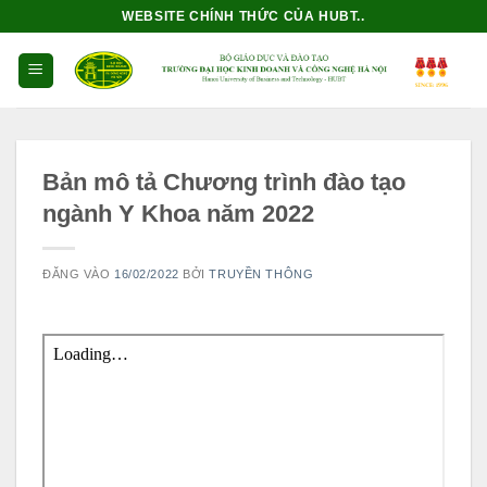
Bỏ
WEBSITE CHÍNH THỨC CỦA HUBT..
qua
nội
dung
Bản mô tả Chương trình đào tạo
ngành Y Khoa năm 2022
ĐĂNG VÀO
16/02/2022
BỞI
TRUYỀN THÔNG