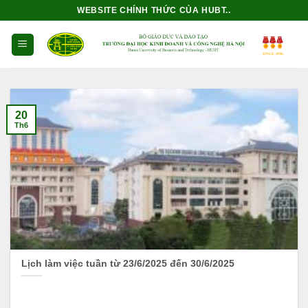
Bỏ
WEBSITE CHÍNH THỨC CỦA HUBT..
qua
nội
dung
20
Th6
Lịch làm việc tuần từ 23/6/2025 đến 30/6/2025