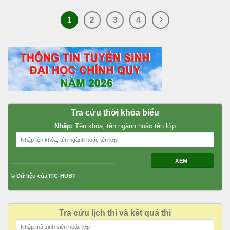
1
2
3
4
Tra cứu thời khóa biểu
Nhập:
Tên khóa, tên ngành hoặc tên lớp
XEM
© Dữ liệu của ITC-HUBT
Tra cứu lịch thi và kết quả thi