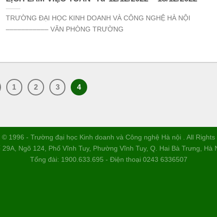
TRƯỜNG ĐẠI HỌC KINH DOANH VÀ CÔNG NGHỆ HÀ NỘI
––––––––––– VĂN PHÒNG TRƯỜNG
1
2
3
4
 © 1996 - Trường đại học Kinh doanh và Công nghệ Hà nội . All Right
 29A, Ngõ 124, Phố Vĩnh Tuy, Phường Vĩnh Tuy, Q. Hai Bà Trưng, Hà 
Tổng đài: 1900.633.695 - Điện thoại 0243 6336507