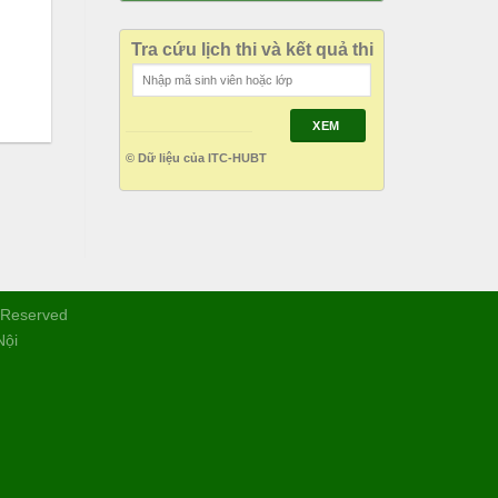
Tra cứu lịch thi và kết quả thi
XEM
© Dữ liệu của ITC-HUBT
s Reserved
Nội