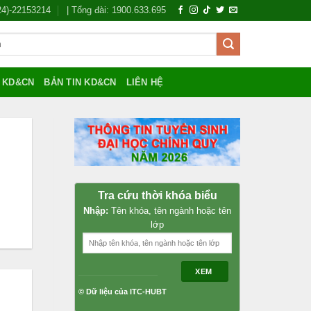
024)-22153214
| Tổng đài: 1900.633.695
Í KD&CN
BẢN TIN KD&CN
LIÊN HỆ
Tra cứu thời khóa biểu
Nhập:
Tên khóa, tên ngành hoặc tên
lớp
XEM
© Dữ liệu của ITC-HUBT