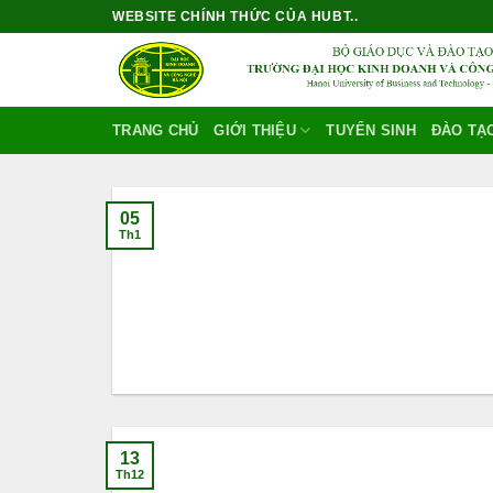
Bỏ
WEBSITE CHÍNH THỨC CỦA HUBT..
qua
nội
dung
TRANG CHỦ
GIỚI THIỆU
TUYỂN SINH
ĐÀO TẠ
05
Th1
13
Th12