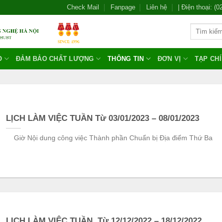
Check Mail
Fanpage
Liên hệ
| Điện thoại: (
O
ĐẢM BẢO CHẤT LƯỢNG
THÔNG TIN
ĐƠN VỊ
TẠP CH
LỊCH LÀM VIỆC TUẦN Từ 03/01/2023 – 08/01/2023
Giờ Nội dung công việc Thành phần Chuẩn bị Địa điểm Thứ Ba
LỊCH LÀM VIỆC TUẦN Từ 12/12/2022 – 18/12/2022