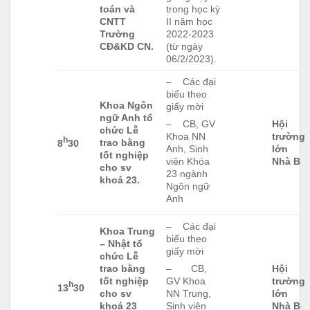
toán và
trong học kỳ
CNTT
II năm học
Trường
2022-2023
CĐ&KD CN.
(từ ngày
06/2/2023).
– Các đại
biểu theo
Khoa Ngôn
giấy mời
ngữ Anh tổ
Hội
– CB, GV
chức Lễ
trường
Khoa NN
h
trao bằng
8
30
lớn
Anh, Sinh
tốt nghiệp
Nhà B
viên Khóa
cho sv
23 ngành
khoá 23.
Ngôn ngữ
Anh
– Các đại
Khoa Trung
biểu theo
– Nhật tổ
giấy mời
chức Lễ
trao bằng
Hội
– CB,
tốt nghiệp
trường
GV Khoa
h
13
30
cho sv
lớn
NN Trung,
khoá 23
Nhà B
Sinh viên