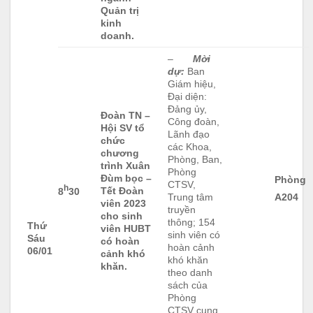
Quản trị
kinh
doanh.
–
Mời
dự:
Ban
Giám hiệu,
Đại diện:
Đảng ủy,
Đoàn TN –
Công đoàn,
Hội SV tổ
Lãnh đạo
chức
các Khoa,
chương
Phòng, Ban,
trình Xuân
Phòng
Đùm bọc –
Phòng
CTSV,
h
Tết Đoàn
8
30
Trung tâm
A204
viên 2023
truyền
cho sinh
thông; 154
Thứ
viên HUBT
sinh viên có
Sáu
có hoàn
hoàn cảnh
06/01
cảnh khó
khó khăn
khăn.
theo danh
sách của
Phòng
CTSV cung