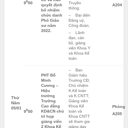
h
9
00
Truyền
quyết định
A204
thông;
bổ nhiệm
chức danh
– Đại diện
Phó Giáo
Đảng uỷ,
sư năm
Công đoàn;
2022.
– Lãnh
đạo, cán
bộ, giảng
viên Khoa Y
và Khoa Kế
toán.
– Ban
PHT Đỗ
Giám hiệu
Minh
Trường CĐ,
Cương –
Chủ nhiệm
Hiệu
K.Kế toán
trưởng
và K.CNTT;
Thứ
Trường
Giảng viên
Năm
Cao đẳng
Khoa Kế
Phòng
05/01
h
KD&CN chủ
toán và
9
00
A205
trì họp
Khoa CNTT
giảng viên
sẽ tham gia
2 Khoa Kế
giảng dạy