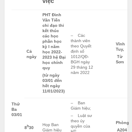
việc
PHT Đinh
Văn Tiến
chỉ đạo thi
kết thúc
– Các
các học
thành viên
phần học
Vĩnh
theo Quyết
kỳ I năm
Tuy,
Cả
định số
học 2022-
ngày
1012/QĐ-
Từ
2023 hệ Đại
BGH ngày
Sơn
học chính
29 tháng 12
quy
năm 2022
(từ ngày
03/01 đến
hết ngày
11/01/2023)
– Ban
Thứ
Giám hiệu;
Ba
03/01
– Luật sư
theo ủy
Phòng
Họp Ban
quyền của
h
8
30
Giám hiệu
A204
HT;