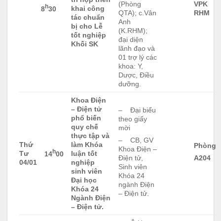
(Phòng
VPK
h
khai công
8
30
QTA); c.Vân
RHM
tác chuẩn
Anh
bị cho Lễ
(K.RHM);
tốt nghiệp
đại diện
Khối SK
lãnh đạo và
01 trợ lý các
khoa: Y,
Dược, Điều
dưỡng.
Khoa Điện
– Điện tử
– Đại biểu
phổ biến
theo giấy
quy chế
mời
thực tập và
– CB, GV
Thứ
làm Khóa
Phòng
Khoa Điện –
h
Tư
luận tốt
14
00
Điện tử,
A204
04/01
nghiệp
Sinh viên
sinh viên
Khóa 24
Đại học
ngành Điện
Khóa 24
– Điện tử.
Ngành Điện
– Điện tử.