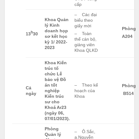
cấp
– Các đại
Khoa Quản
biểu theo
lý Kinh
giấy mời
Phòng
doanh họp
h
– Toàn
13
30
sơ kết học
A204
thể cán bộ,
kỳ 1/ 2022-
giảng viên
2023
Khoa QLKD
Khoa Kiến
trúc tổ
chức Lễ
bảo vệ Đồ
án tốt
– Theo kế
Phòng
Cả
nghiệp
hoạch của
ngày
B514
Kiến trúc
Khoa
sư cho
Khoá Ar23
(ngày 06,
07/01/2023).
Phòng
– Ô.Sắc,
Quản lý
a.Nguyễn