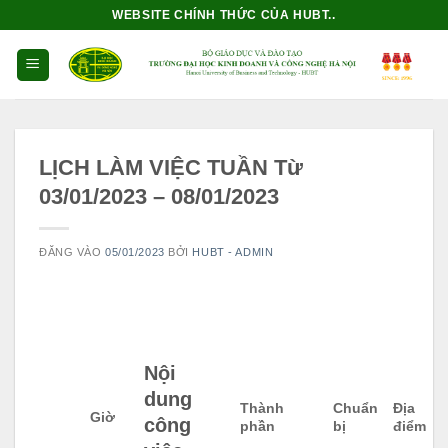
Bỏ
WEBSITE CHÍNH THỨC CỦA HUBT..
qua
nội
dung
LỊCH LÀM VIỆC TUẦN Từ
03/01/2023 – 08/01/2023
ĐĂNG VÀO
05/01/2023
BỞI
HUBT - ADMIN
Nội
dung
Thành
Chuẩn
Địa
Giờ
công
phần
bị
điểm