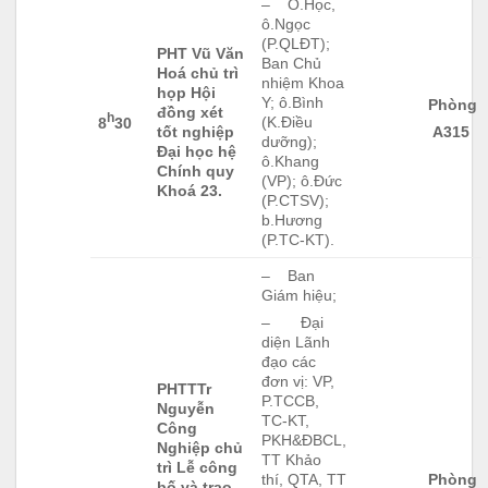
– Ô.Học,
ô.Ngọc
(P.QLĐT);
PHT Vũ Văn
Ban Chủ
Hoá chủ trì
nhiệm Khoa
họp Hội
Y; ô.Bình
Phòng
đồng xét
h
(K.Điều
8
30
tốt nghiệp
A315
dưỡng);
Đại học hệ
ô.Khang
Chính quy
(VP); ô.Đức
Khoá 23.
(P.CTSV);
b.Hương
(P.TC-KT).
– Ban
Giám hiệu;
– Đại
diện Lãnh
đạo các
đơn vị: VP,
PHTTTr
P.TCCB,
Nguyễn
TC-KT,
Công
PKH&ĐBCL,
Nghiệp chủ
TT Khảo
trì Lễ công
Phòng
thí, QTA, TT
bố và trao