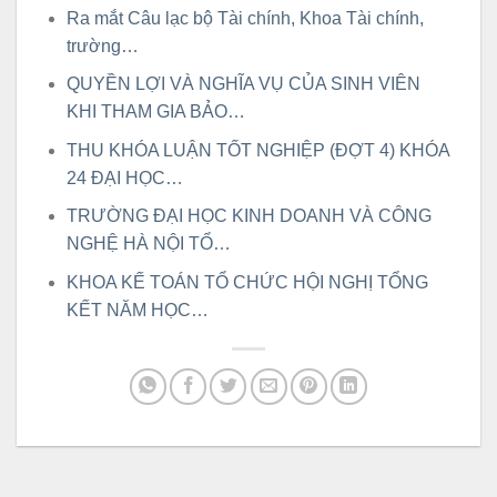
Ra mắt Câu lạc bộ Tài chính, Khoa Tài chính,
trường…
QUYỀN LỢI VÀ NGHĨA VỤ CỦA SINH VIÊN
KHI THAM GIA BẢO…
THU KHÓA LUẬN TỐT NGHIỆP (ĐỢT 4) KHÓA
24 ĐẠI HỌC…
TRƯỜNG ĐẠI HỌC KINH DOANH VÀ CÔNG
NGHỆ HÀ NỘI TỔ…
KHOA KẾ TOÁN TỔ CHỨC HỘI NGHỊ TỔNG
KẾT NĂM HỌC…