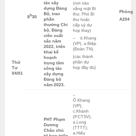
tác xây
(nơi nào
dựng Đảng
vắng mặt Bí
Phòng
Bộ, trao
thư, Phó Bí
h
8
30
phần
A204
thư hoặc
thưởng Chi
cấp uỷ dự
bộ, Đảng
họp thay)
viên xuất
– ô.Khang
sắc năm
(VP); a.Điệp
2022, triển
(Đoàn TN).
khai kế
(các thành
hoạch
phần dự
Thứ
trọng tâm
họp đầy đủ)
Tư
công tác
04/01
xây dựng
Đảng bộ
năm 2023.
–
Ô.Khang
(VP);
c.Khánh
(P.CTSV);
PHT Phạm
a.Long
Dương
(TTTT);
Châu chủ
a.Hiếu
trì họp triển