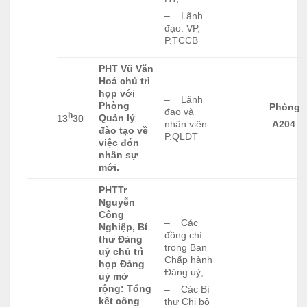
– Lãnh
đạo: VP,
P.TCCB
PHT Vũ Văn
Hoá chủ trì
họp với
– Lãnh
Phòng
Phòng
đạo và
h
Quản lý
13
30
nhân viên
A204
đào tạo về
P.QLĐT
việc đón
nhân sự
mới.
PHTTr
Nguyễn
Công
– Các
Nghiệp, Bí
đồng chí
thư Đảng
trong Ban
uỷ chủ trì
Chấp hành
họp Đảng
Đảng uỷ;
uỷ mở
rộng: Tổng
– Các Bí
kết công
thư Chi bộ