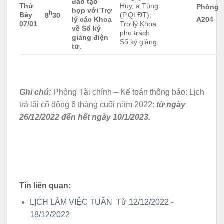
đào tạo
Thứ
Huy, a.Tùng
Phòng
họp với Trợ
h
Bảy
(P.QLĐT);
8
30
lý các Khoa
A204
07/01
Trợ lý Khoa
về Sổ ký
phụ trách
giảng điện
Sổ ký giảng.
tử.
Ghi chú:
Phòng Tài chính – Kế toán thông báo: Lịch
trả lãi cổ đông 6 tháng cuối năm 2022:
từ ngày
26/12/2022 đến hết ngày 10/1/2023.
Tin liên quan:
LỊCH LÀM VIỆC TUẦN Từ 12/12/2022 -
18/12/2022