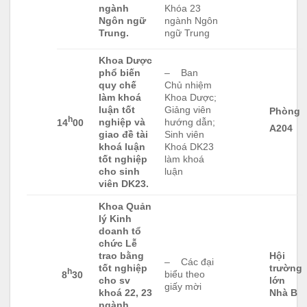
ngành
Khóa 23
Ngôn ngữ
ngành Ngôn
Trung.
ngữ Trung
Khoa Dược
phổ biến
– Ban
quy chế
Chủ nhiệm
làm khoá
Khoa Dược;
luận tốt
Giảng viên
Phòng
h
nghiệp và
hướng dẫn;
14
00
A204
giao đề tài
Sinh viên
khoá luận
Khoá DK23
tốt nghiệp
làm khoá
cho sinh
luận
viên DK23.
Khoa Quản
lý Kinh
doanh tổ
chức Lễ
trao bằng
Hội
– Các đại
tốt nghiệp
trường
h
biểu theo
8
30
cho sv
lớn
giấy mời
khoá 22, 23
Nhà B
ngành