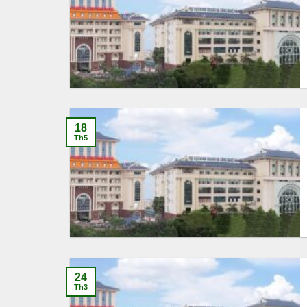
18
Th5
24
Th3