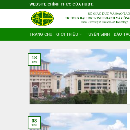
Bỏ
WEBSITE CHÍNH THỨC CỦA HUBT..
qua
nội
dung
TRANG CHỦ
GIỚI THIỆU
TUYỂN SINH
ĐÀO TẠ
18
Th6
08
Th6