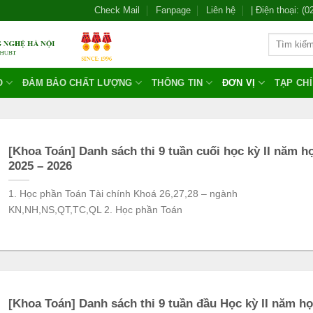
Check Mail
Fanpage
Liên hệ
| Điện thoại: (
O
ĐẢM BẢO CHẤT LƯỢNG
THÔNG TIN
ĐƠN VỊ
TẠP CH
[Khoa Toán] Danh sách thi 9 tuần cuối học kỳ II năm h
2025 – 2026
1. Học phần Toán Tài chính Khoá 26,27,28 – ngành
KN,NH,NS,QT,TC,QL 2. Học phần Toán
[Khoa Toán] Danh sách thi 9 tuần đầu Học kỳ II năm h