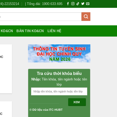
024)-22153214
| Tổng đài: 1900.633.695
Í KD&CN
BẢN TIN KD&CN
LIÊN HỆ
ọc
Tra cứu thời khóa biểu
Nhập:
Tên khóa, tên ngành hoặc tên
lớp
XEM
© Dữ liệu của ITC-HUBT
ọc