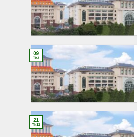
09
Th3
21
Th12