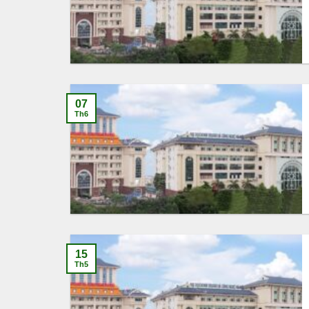
07
Th6
15
Th5