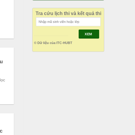
Tra cứu lịch thi và kết quả thi
XEM
© Dữ liệu của ITC-HUBT
ầu
Học
c