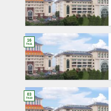
16
Th11
03
Th10