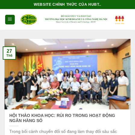
Bỏ
WEBSITE CHÍNH THỨC CỦA HUBT..
qua
nội
dung
27
Th6
HỘI THẢO KHOA HỌC: RỦI RO TRONG HOẠT ĐỘNG
NGÂN HÀNG SỐ
Trong bối cảnh chuyển đổi số đang làm thay đổi sâu sắc