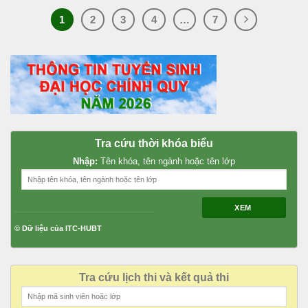
1
2
3
4
…
7
Tra cứu thời khóa biểu
Nhập:
Tên khóa, tên ngành hoặc tên lớp
XEM
© Dữ liệu của ITC-HUBT
Tra cứu lịch thi và kết quả thi