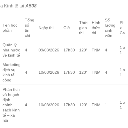
a Kinh tế tại
A508
Tổng
Số
Thời
Hình
Ph.
Tên học
số
lượng
Ngày thi
Giờ
gian
thức
x
phần
tín
sinh
thi
thi
Ca
chỉ
viên
Quản lý
1 x
nhà nước
4
09/03/2026
17h30
120′
TNM
4
1
về kinh tế
Marketing
dịch vụ
1 x
4
10/03/2026
17h30
120′
TNM
4
kinh tế
1
công
Phân tích
và hoạch
định
1 x
chính
4
10/03/2026
17h30
120′
TNM
1
1
sách kinh
tế – xã
hội