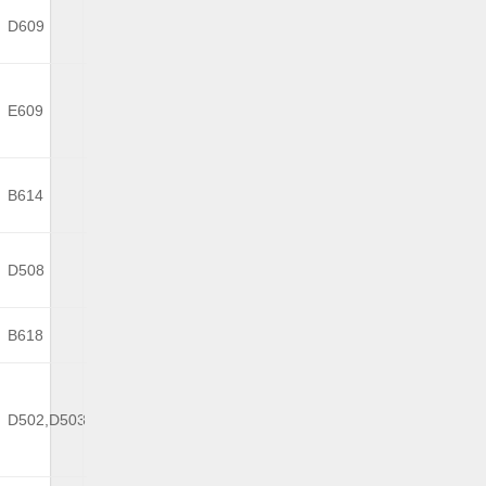
D609
E609
B614
D508
B618
D502,D503