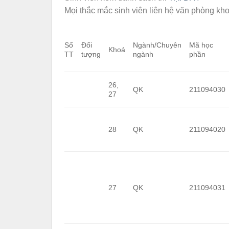
Mọi thắc mắc sinh viên liên hệ văn phòng kho
Số
Đối
Ngành/Chuyên
Mã học
Khoá
TT
tượng
ngành
phần
26,
QK
211094030
27
28
QK
211094020
27
QK
211094031