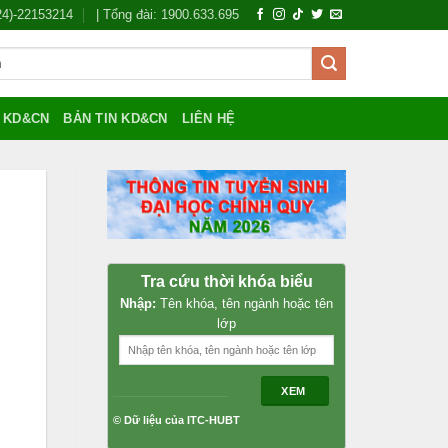
024)-22153214
| Tổng đài: 1900.633.695
Í KD&CN
BẢN TIN KD&CN
LIÊN HỆ
Tra cứu thời khóa biểu
Nhập:
Tên khóa, tên ngành hoặc tên
lớp
C
XEM
© Dữ liệu của ITC-HUBT