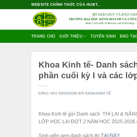
Bỏ
WEBSITE CHÍNH THỨC CỦA HUBT..
qua
nội
dung
TRANG CHỦ
GIỚI THIỆU
TUYỂN SINH
ĐÀO TẠ
Khoa Kinh tế- Danh sách
phần cuối kỳ I và các lớ
ĐĂNG VÀO
05/03/2026
BỞI
KHOA KINH TẾ
Khoa Kinh tế gửi Danh sách THI LẠI & 
LỚP HỌC LẠI ĐỢT 2 NĂM HỌC 2025-2026 các
Sinh viên xem danh sách thi
TẠI ĐÂY