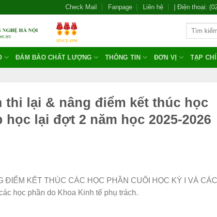
Check Mail
Fanpage
Liên hệ
| Điện thoại: (
O
ĐẢM BẢO CHẤT LƯỢNG
THÔNG TIN
ĐƠN VỊ
TẠP CH
 thi lại & nâng điểm kết thúc học
p học lại đợt 2 năm học 2025-2026
NÂNG ĐIỂM KẾT THÚC CÁC HỌC PHẦN CUỐI HỌC KỲ I VÀ CÁ
 học phần do Khoa Kinh tế phụ trách.