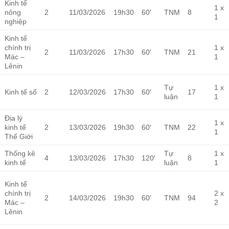
Kinh tế
1 x
nông
2
11/03/2026
19h30
60′
TNM
8
1
nghiệp
Kinh tế
chính trị
1 x
2
11/03/2026
17h30
60′
TNM
21
Mác –
1
Lênin
Tự
1 x
Kinh tế số
2
12/03/2026
17h30
60′
17
luận
1
Địa lý
1 x
kinh tế
2
13/03/2026
19h30
60′
TNM
22
1
Thế Giới
Thống kê
Tự
1 x
4
13/03/2026
17h30
120′
8
kinh tế
luận
1
Kinh tế
chính trị
2 x
2
14/03/2026
19h30
60′
TNM
94
Mác –
2
Lênin