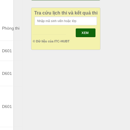
Tra cứu lịch thi và kết quả thi
Phòng thi
XEM
© Dữ liệu của ITC-HUBT
D601
D601
D601