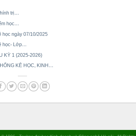
hính trị…
điểm học…
ê học ngày 07/10/2025
kê học- Lớp…
 KỲ 1 (2025-2026)
 THỐNG KÊ HỌC, KINH…