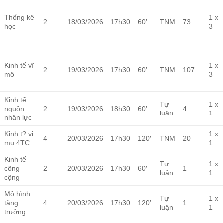
Thống kê
1 x
2
18/03/2026
17h30
60′
TNM
73
học
3
Kinh tế vĩ
1 x
2
19/03/2026
17h30
60′
TNM
107
mô
3
Kinh tế
Tự
1 x
nguồn
2
19/03/2026
18h30
60′
4
luận
1
nhân lực
Kinh t? vi
1 x
4
20/03/2026
17h30
120′
TNM
20
mụ 4TC
1
Kinh tế
Tự
1 x
công
2
20/03/2026
17h30
60′
1
luận
1
cộng
Mô hình
Tự
1 x
tăng
4
20/03/2026
17h30
120′
1
luận
1
trưởng