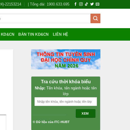
024)-22153214
| Tổng đài: 1900.633.695
Í KD&CN
BẢN TIN KD&CN
LIÊN HỆ
Tra cứu thời khóa biểu
Nhập:
Tên khóa, tên ngành hoặc tên
lớp
XEM
© Dữ liệu của ITC-HUBT