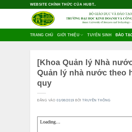
Bỏ
WEBSITE CHÍNH THỨC CỦA HUBT..
qua
nội
dung
TRANG CHỦ
GIỚI THIỆU
TUYỂN SINH
ĐÀO TẠ
[Khoa Quản lý Nhà nước
Quản lý nhà nước theo h
quy
ĐĂNG VÀO
01/08/2019
BỞI
TRUYỀN THÔNG