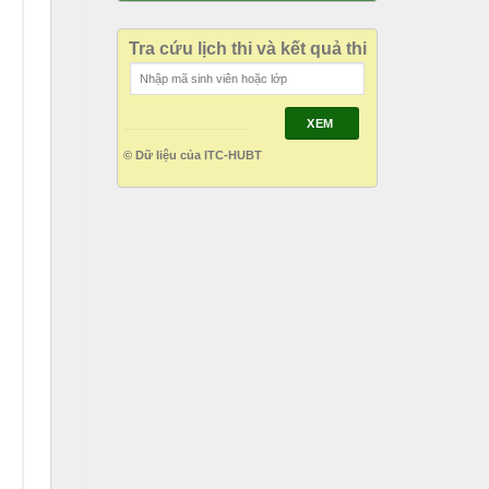
Tra cứu lịch thi và kết quả thi
XEM
© Dữ liệu của ITC-HUBT