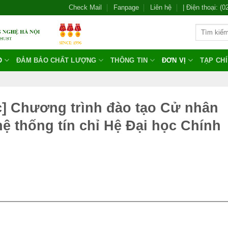
Check Mail
Fanpage
Liên hệ
| Điện thoại: (
O
ĐẢM BẢO CHẤT LƯỢNG
THÔNG TIN
ĐƠN VỊ
TẠP CH
] Chương trình đào tạo Cử nhân
ệ thống tín chỉ Hệ Đại học Chính