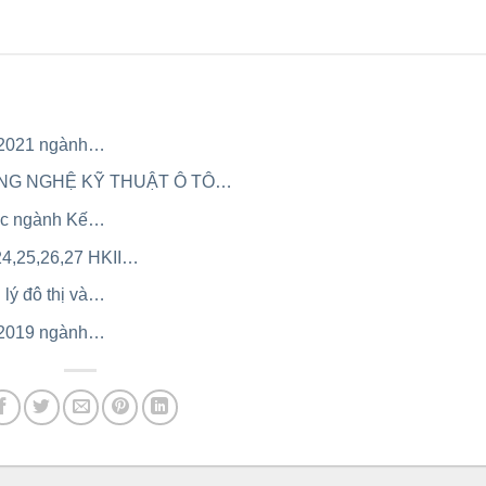
m 2021 ngành…
NG NGHỆ KỸ THUẬT Ô TÔ…
học ngành Kế…
,25,26,27 HKII…
lý đô thị và…
m 2019 ngành…