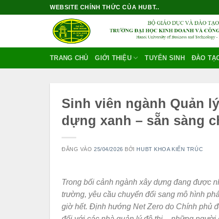
Bỏ
WEBSITE CHÍNH THỨC CỦA HUBT..
qua
nội
dung
TRANG CHỦ
GIỚI THIỆU
TUYỂN SINH
ĐÀO TẠ
Sinh viên ngành Quản lý
dựng xanh – sẵn sàng ch
ĐĂNG VÀO
25/04/2026
BỞI
HUBT KHOA KIẾN TRÚC
Trong bối cảnh ngành xây dựng đang được nhì
trường, yêu cầu chuyển đổi sang mô hình phát
giờ hết. Định hướng Net Zero do Chính phủ đề 
đối với các nhà quản lý đô thị – những người 