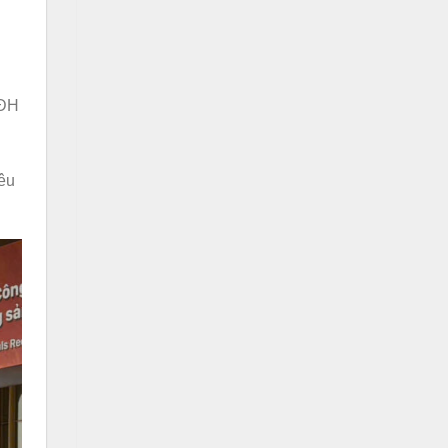
 ĐH
iêu