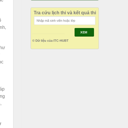
Tra cứu lịch thi và kết quả thi
ô
nh,
XEM
© Dữ liệu của ITC-HUBT
như
ự
ọc
háp
ong
,
ừ