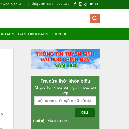
024)-22153214
| Tổng đài: 1900.633.695
Í KD&CN
BẢN TIN KD&CN
LIÊN HỆ
Tra cứu thời khóa biểu
Nhập:
Tên khóa, tên ngành hoặc tên
lớp
XEM
ao
p
© Dữ liệu của ITC-HUBT
ác