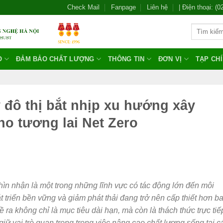
Check Mail
Fanpage
Liên hệ
| Điện thoại: (
O
ĐẢM BẢO CHẤT LƯỢNG
THÔNG TIN
ĐƠN VỊ
TẠP CH
 đô thị bắt nhịp xu hướng xây
o tương lai Net Zero
n nhận là một trong những lĩnh vực có tác động lớn đến môi
 triển bền vững và giảm phát thải đang trở nên cấp thiết hơn b
ra không chỉ là mục tiêu dài hạn, mà còn là thách thức trực tiế
giữ vai trò quan trọng trong việc nâng cao chất lượng sống tại c