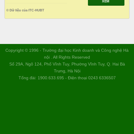
XEM
© Dữ liệu của ITC-HUBT
Copyright © 1996 - Trường đại học Kinh doanh và Công nghệ Hà
nội . All Rights Reserved
Số 29A, Ngõ 124, Phố Vĩnh Tuy, Phường Vĩnh Tuy, Q. Hai Bà
Trưng, Hà Nội
Tổng đài: 1900.633.695 - Điện thoại 0243 6336507