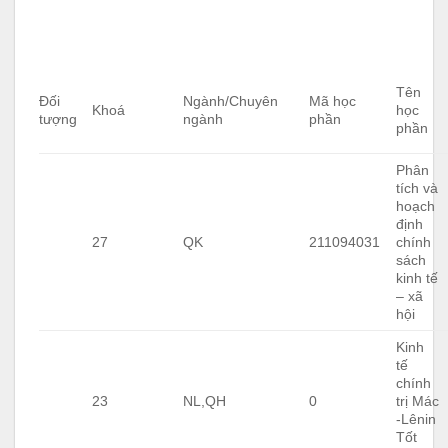
Tên
Đối
Ngành/Chuyên
Mã học
Khoá
học
tượng
ngành
phần
phần
Phân
tích và
hoạch
định
27
QK
211094031
chính
sách
kinh tế
– xã
hội
Kinh
tế
chính
23
NL,QH
0
trị Mác
-Lênin
Tốt