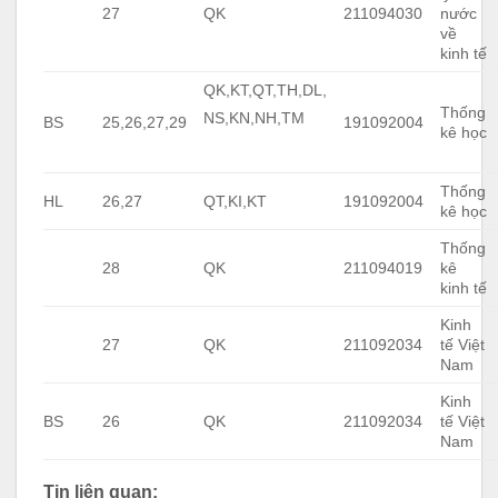
27
QK
211094030
nước
về
kinh tế
QK,KT,QT,TH,DL,
Thống
NS,KN,NH,TM
BS
25,26,27,29
191092004
kê học
Thống
HL
26,27
QT,KI,KT
191092004
kê học
Thống
28
QK
211094019
kê
kinh tế
Kinh
27
QK
211092034
tế Việt
Nam
Kinh
BS
26
QK
211092034
tế Việt
Nam
Tin liên quan: