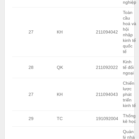
nghiệp
Toàn
cầu
hoá và
hội
27
KH
211094042
nhập
kinh tế
quốc
tế
Kinh
28
QK
211092022
tế đối
ngoại
Chiến
lược
27
KH
211094043
phát
triển
kinh tế
Thống
29
TC
191092004
kê học
Quản
lý nhà