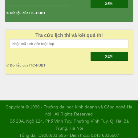
XEM
© Dữ liệu của ITC-HUBT
Tra cứu lịch thi và kết quả thi
XEM
© Dữ liệu của ITC-HUBT
Copyright © 1996 - Trường đại học Kinh doanh và Công nghệ Hà
nội . All Rights Reserved
Số 29A, Ngõ 124, Phố Vĩnh Tuy, Phường Vĩnh Tuy, Q. Hai Bà
Trưng, Hà Nội
Tổng đài: 1900.633.695 - Điện thoại 0243 6336507