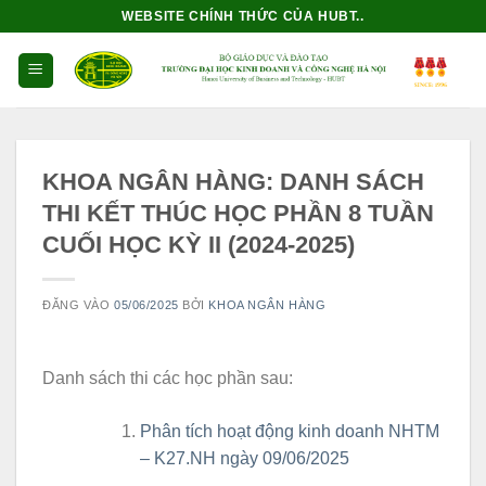
Bỏ
WEBSITE CHÍNH THỨC CỦA HUBT..
qua
nội
dung
KHOA NGÂN HÀNG: DANH SÁCH
THI KẾT THÚC HỌC PHẦN 8 TUẦN
CUỐI HỌC KỲ II (2024-2025)
ĐĂNG VÀO
05/06/2025
BỞI
KHOA NGÂN HÀNG
Danh sách thi các học phần sau:
Phân tích hoạt động kinh doanh NHTM
– K27.NH ngày 09/06/2025