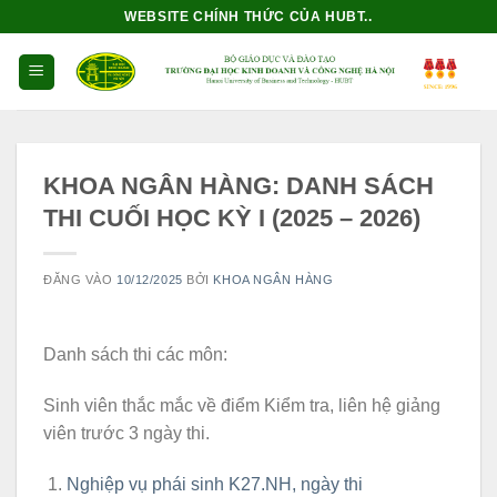
Bỏ
WEBSITE CHÍNH THỨC CỦA HUBT..
qua
nội
dung
KHOA NGÂN HÀNG: DANH SÁCH
THI CUỐI HỌC KỲ I (2025 – 2026)
ĐĂNG VÀO
10/12/2025
BỞI
KHOA NGÂN HÀNG
Danh sách thi các môn:
Sinh viên thắc mắc về điểm Kiểm tra, liên hệ giảng
viên trước 3 ngày thi.
Nghiệp vụ phái sinh K27.NH, ngày thi