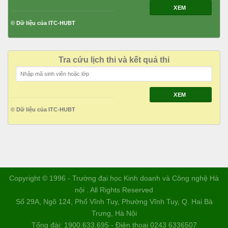
XEM
© Dữ liệu của ITC-HUBT
Tra cứu lịch thi và kết quả thi
XEM
© Dữ liệu của ITC-HUBT
Copyright © 1996 - Trường đại học Kinh doanh và Công nghệ Hà
nội . All Rights Reserved
Số 29A, Ngõ 124, Phố Vĩnh Tuy, Phường Vĩnh Tuy, Q. Hai Bà
Trưng, Hà Nội
Tổng đài: 1900.633.695 - Điện thoại 0243 6336507