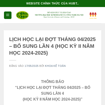
Bỏ
WEBSITE CHÍNH THỨC CỦA HUBT..
qua
nội
dung
LỊCH HỌC LẠI ĐỢT THÁNG 04/2025
– BỔ SUNG LẦN 4 (HỌC KỲ II NĂM
HỌC 2024-2025)
ĐĂNG VÀO
17/05/2025
BỞI
KHOA KẾ TOÁN
THÔNG BÁO
“LỊCH HỌC LẠI ĐỢT THÁNG 04/2025 – BỔ
SUNG LẦN 4
(HỌC KỲ II NĂM HỌC 2024-2025)”