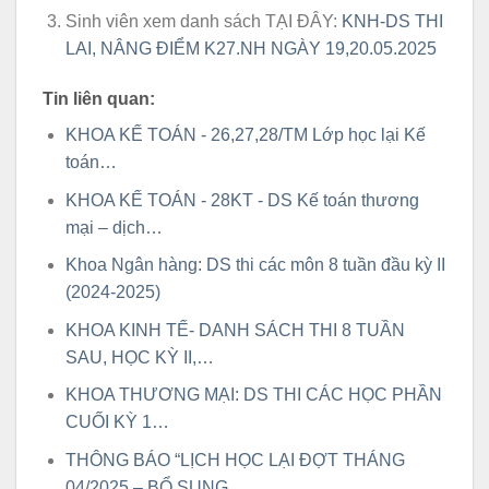
Sinh viên xem danh sách TẠI ĐÂY:
KNH-DS THI
LAI, NÂNG ĐIỂM K27.NH NGÀY 19,20.05.2025
Tin liên quan:
KHOA KẾ TOÁN - 26,27,28/TM Lớp học lại Kế
toán…
KHOA KẾ TOÁN - 28KT - DS Kế toán thương
mại – dịch…
Khoa Ngân hàng: DS thi các môn 8 tuần đầu kỳ II
(2024-2025)
KHOA KINH TẾ- DANH SÁCH THI 8 TUẦN
SAU, HỌC KỲ II,…
KHOA THƯƠNG MẠI: DS THI CÁC HỌC PHẦN
CUỐI KỲ 1…
THÔNG BÁO “LỊCH HỌC LẠI ĐỢT THÁNG
04/2025 – BỔ SUNG…