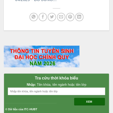
Tra cứu thời khóa biểu
Nhập:
Tên khóa, tên ngành hoặc tên lớp
XEM
© Dữ liệu của ITC-HUBT