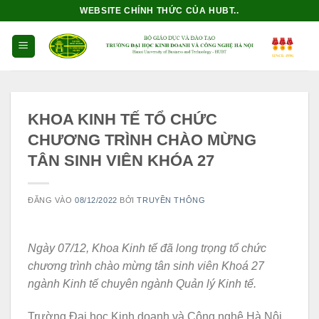
Bỏ
WEBSITE CHÍNH THỨC CỦA HUBT..
qua
nội
dung
KHOA KINH TẾ TỔ CHỨC
CHƯƠNG TRÌNH CHÀO MỪNG
TÂN SINH VIÊN KHÓA 27
ĐĂNG VÀO
08/12/2022
BỞI
TRUYỀN THÔNG
Ngày 07/12, Khoa Kinh tế đã long trọng tổ chức
chương trình chào mừng tân sinh viên Khoá 27
ngành Kinh tế chuyên ngành Quản lý Kinh tế.
Trường Đại học Kinh doanh và Công nghệ Hà Nội