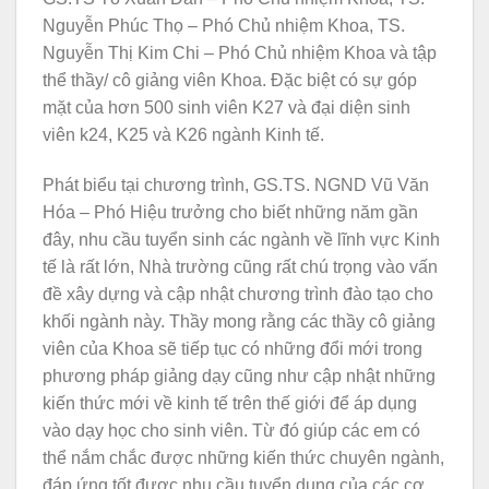
Nguyễn Phúc Thọ – Phó Chủ nhiệm Khoa, TS.
Nguyễn Thị Kim Chi – Phó Chủ nhiệm Khoa và tập
thể thầy/ cô giảng viên Khoa. Đặc biệt có sự góp
mặt của hơn 500 sinh viên K27 và đại diện sinh
viên k24, K25 và K26 ngành Kinh tế.
Phát biểu tại chương trình, GS.TS. NGND Vũ Văn
Hóa – Phó Hiệu trưởng cho biết những năm gần
đây, nhu cầu tuyển sinh các ngành về lĩnh vực Kinh
tế là rất lớn, Nhà trường cũng rất chú trọng vào vấn
đề xây dựng và cập nhật chương trình đào tạo cho
khối ngành này. Thầy mong rằng các thầy cô giảng
viên của Khoa sẽ tiếp tục có những đổi mới trong
phương pháp giảng dạy cũng như cập nhật những
kiến thức mới về kinh tế trên thế giới để áp dụng
vào dạy học cho sinh viên. Từ đó giúp các em có
thể nắm chắc được những kiến thức chuyên ngành,
đáp ứng tốt được nhu cầu tuyển dụng của các cơ