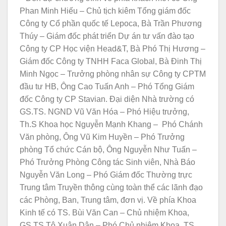
Phan Minh Hiếu – Chủ tịch kiêm Tổng giám đốc
Công ty Cổ phần quốc tế Lepoca, Bà Trần Phương
Thúy – Giám đốc phát triển Dự án tư vấn đào tạo
Công ty CP Học viện Head&T, Bà Phó Thị Hương –
Giám đốc Công ty TNHH Faca Global, Bà Đinh Thị
Minh Ngọc – Trưởng phòng nhân sự Công ty CPTM
đầu tư HB, Ông Cao Tuấn Anh – Phó Tổng Giám
đốc Công ty CP Stavian. Đại diện Nhà trường có
GS.TS. NGND Vũ Văn Hóa – Phó Hiệu trưởng,
Th.S Khoa học Nguyễn Mạnh Khang – Phó Chánh
Văn phòng, Ông Vũ Kim Huyền – Phó Trưởng
phòng Tổ chức Cán bộ, Ông Nguyễn Như Tuấn –
Phó Trưởng Phòng Công tác Sinh viên, Nhà Báo
Nguyễn Văn Long – Phó Giám đốc Thường trực
Trung tâm Truyền thông cùng toàn thể các lãnh đạo
các Phòng, Ban, Trung tâm, đơn vị. Về phía Khoa
Kinh tế có TS. Bùi Văn Can – Chủ nhiệm Khoa,
GS.TS Tô Xuân Dân – Phó Chủ nhiệm Khoa, TS.