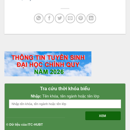
Tra cứu thời khóa biểu
Nhập:
Tên khóa, tên ngành hoặc tên lớp
XEM
© Dữ liệu của ITC-HUBT