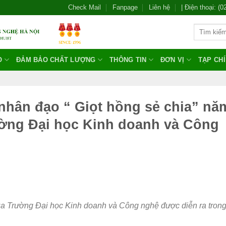
Check Mail
Fanpage
Liên hệ
| Điện thoại: (
O
ĐẢM BẢO CHẤT LƯỢNG
THÔNG TIN
ĐƠN VỊ
TẠP CH
nhân đạo “ Giọt hồng sẻ chia” nă
ường Đại học Kinh doanh và Công
a Trường Đại học Kinh doanh và Công nghệ được diễn ra tron