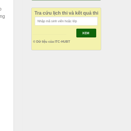
p
Tra cứu lịch thi và kết quả thi
ờng
XEM
© Dữ liệu của ITC-HUBT