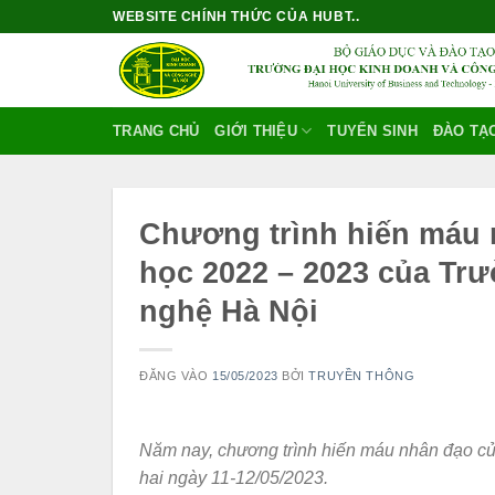
Bỏ
WEBSITE CHÍNH THỨC CỦA HUBT..
qua
nội
dung
TRANG CHỦ
GIỚI THIỆU
TUYỂN SINH
ĐÀO TẠ
Chương trình hiến máu 
học 2022 – 2023 của Tr
nghệ Hà Nội
ĐĂNG VÀO
15/05/2023
BỞI
TRUYỀN THÔNG
Năm nay, chương trình hiến máu nhân đạo củ
hai ngày 11-12/05/2023.