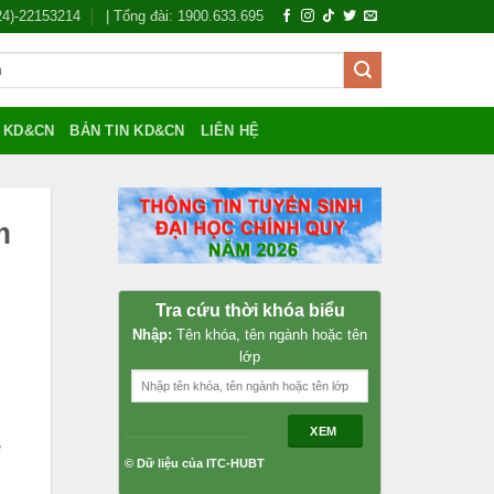
024)-22153214
| Tổng đài: 1900.633.695
Í KD&CN
BẢN TIN KD&CN
LIÊN HỆ
m
Tra cứu thời khóa biểu
Nhập:
Tên khóa, tên ngành hoặc tên
lớp
XEM
g
© Dữ liệu của ITC-HUBT