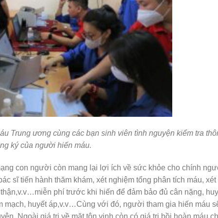
u Trung ương cùng các bạn sinh viên tình nguyện kiểm tra th
ăng ký của người hiến máu.
ạng con người còn mang lại lợi ích về sức khỏe cho chính ngư
ác sĩ tiến hành thăm khám, xét nghiệm tổng phân tích máu, xét
 thận,v.v…miễn phí trước khi hiến để đảm bảo đủ cân nặng, huy
im mạch, huyết áp,v.v…Cùng với đó, người tham gia hiến máu s
n. Ngoài giá trị về mặt tôn vinh còn có giá trị bồi hoàn máu c