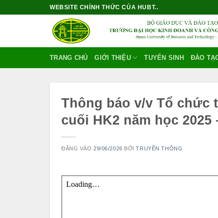
Bỏ
WEBSITE CHÍNH THỨC CỦA HUBT..
qua
nội
dung
TRANG CHỦ
GIỚI THIỆU
TUYỂN SINH
ĐÀO TẠ
Thông báo v/v Tổ chức t
cuối HK2 năm học 2025 
ĐĂNG VÀO
29/06/2026
BỞI
TRUYỀN THÔNG