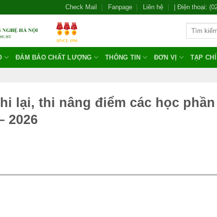
Check Mail
Fanpage
Liên hệ
| Điện thoại: (
O
ĐẢM BẢO CHẤT LƯỢNG
THÔNG TIN
ĐƠN VỊ
TẠP CH
hi lại, thi nâng điểm các học phần
– 2026