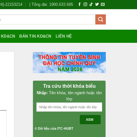
024)-22153214
| Tổng đài: 1900.633.695
Í KD&CN
BẢN TIN KD&CN
LIÊN HỆ
Tra cứu thời khóa biểu
Nhập:
Tên khóa, tên ngành hoặc tên
lớp
XEM
© Dữ liệu của ITC-HUBT