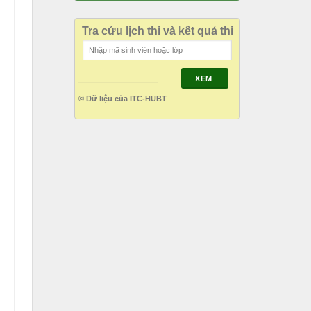
Tra cứu lịch thi và kết quả thi
XEM
© Dữ liệu của ITC-HUBT