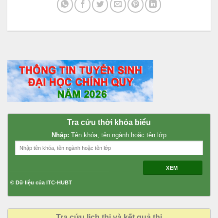
Tra cứu thời khóa biểu
Nhập:
Tên khóa, tên ngành hoặc tên lớp
XEM
© Dữ liệu của ITC-HUBT
Tra cứu lịch thi và kết quả thi