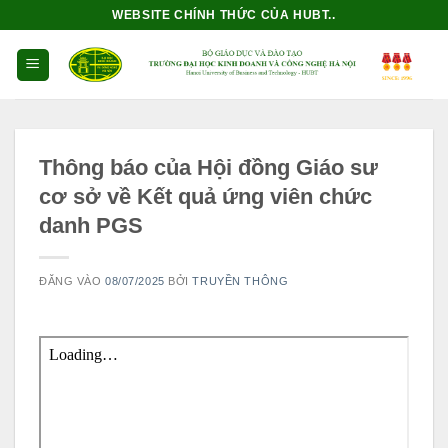
Bỏ
WEBSITE CHÍNH THỨC CỦA HUBT..
qua
nội
dung
Thông báo của Hội đồng Giáo sư
cơ sở về Kết quả ứng viên chức
danh PGS
ĐĂNG VÀO
08/07/2025
BỞI
TRUYỀN THÔNG