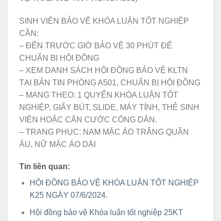
SINH VIÊN BẢO VỆ KHÓA LUẬN TỐT NGHIỆP
CẦN:
– ĐẾN TRƯỚC GIỜ BẢO VỆ 30 PHÚT ĐỂ
CHUẨN BỊ HỘI ĐỒNG
– XEM DANH SÁCH HỘI ĐỒNG BẢO VỆ KLTN
TẠI BẢN TIN PHÒNG A501, CHUẨN BỊ HỘI ĐỒNG
– MANG THEO: 1 QUYỂN KHÓA LUẬN TỐT
NGHIỆP, GIẤY BÚT, SLIDE, MÁY TÍNH, THẺ SINH
VIÊN HOẶC CĂN CƯỚC CÔNG DÂN.
– TRANG PHỤC: NAM MẶC ÁO TRẮNG QUẦN
ÂU, NỮ MẶC ÁO DÀI
Tin liên quan:
HỘI ĐỒNG BẢO VỆ KHÓA LUẬN TỐT NGHIỆP
K25 NGÀY 07/6/2024.
Hội đồng bảo vệ Khóa luận tốt nghiệp 25KT