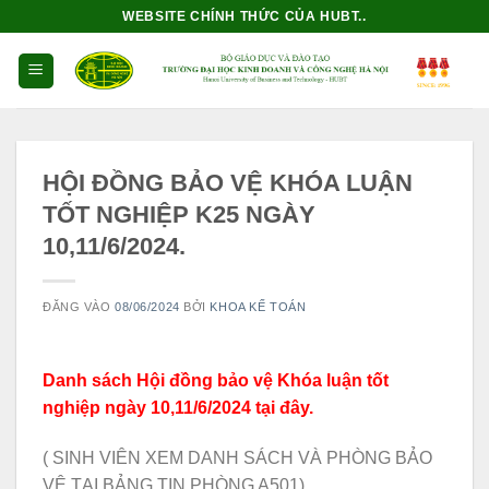
Bỏ
WEBSITE CHÍNH THỨC CỦA HUBT..
qua
nội
dung
HỘI ĐỒNG BẢO VỆ KHÓA LUẬN
TỐT NGHIỆP K25 NGÀY
10,11/6/2024.
ĐĂNG VÀO
08/06/2024
BỞI
KHOA KẾ TOÁN
Danh sách Hội đồng bảo vệ Khóa luận tốt
nghiệp ngày 10,11/6/2024 tại đây.
( SINH VIÊN XEM DANH SÁCH VÀ PHÒNG BẢO
VỆ TẠI BẢNG TIN PHÒNG A501)