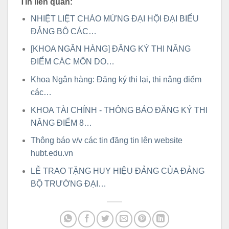
Tin liên quan:
NHIỆT LIỆT CHÀO MỪNG ĐẠI HỘI ĐẠI BIỂU
ĐẢNG BỘ CÁC…
[KHOA NGÂN HÀNG] ĐĂNG KÝ THI NÂNG
ĐIỂM CÁC MÔN DO…
Khoa Ngân hàng: Đăng ký thi lại, thi nâng điểm
các…
KHOA TÀI CHÍNH - THÔNG BÁO ĐĂNG KÝ THI
NÂNG ĐIỂM 8…
Thông báo v/v các tin đăng tin lên website
hubt.edu.vn
LỄ TRAO TẶNG HUY HIỆU ĐẢNG CỦA ĐẢNG
BỘ TRƯỜNG ĐẠI…