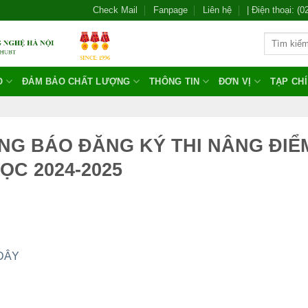
Check Mail
Fanpage
Liên hệ
| Điện thoại: (
O
ĐẢM BẢO CHẤT LƯỢNG
THÔNG TIN
ĐƠN VỊ
TẠP CH
ÔNG BÁO ĐĂNG KÝ THI NÂNG ĐIỂ
ỌC 2024-2025
 ĐÂY