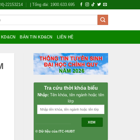
024)-22153214
| Tổng đài: 1900.633.695
Í KD&CN
BẢN TIN KD&CN
LIÊN HỆ
M
Tra cứu thời khóa biểu
Nhập:
Tên khóa, tên ngành hoặc tên
lớp
XEM
© Dữ liệu của ITC-HUBT