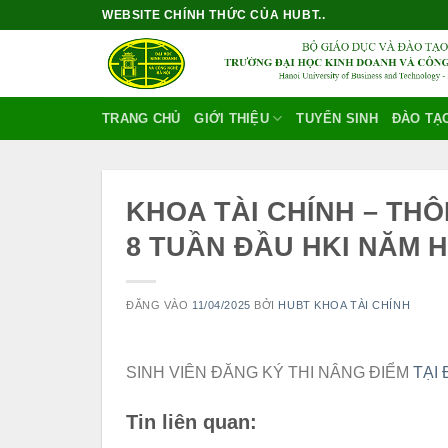
Bỏ
WEBSITE CHÍNH THỨC CỦA HUBT..
qua
nội
dung
TRANG CHỦ
GIỚI THIỆU
TUYỂN SINH
ĐÀO TẠ
KHOA TÀI CHÍNH – TH
8 TUẦN ĐẦU HKI NĂM H
ĐĂNG VÀO
11/04/2025
BỞI
HUBT KHOA TÀI CHÍNH
SINH VIÊN ĐĂNG KÝ THI NÂNG ĐIỂM
TẠI
Tin liên quan: