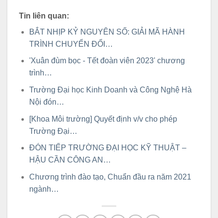
Tin liên quan:
BẮT NHỊP KỶ NGUYÊN SỐ: GIẢI MÃ HÀNH
TRÌNH CHUYỂN ĐỔI…
'Xuân đùm bọc - Tết đoàn viên 2023' chương
trình…
Trường Đại học Kinh Doanh và Công Nghệ Hà
Nội đón…
[Khoa Môi trường] Quyết định v/v cho phép
Trường Đại…
ĐÓN TIẾP TRƯỜNG ĐẠI HỌC KỸ THUẬT –
HẬU CẦN CÔNG AN…
Chương trình đào tạo, Chuẩn đầu ra năm 2021
ngành…