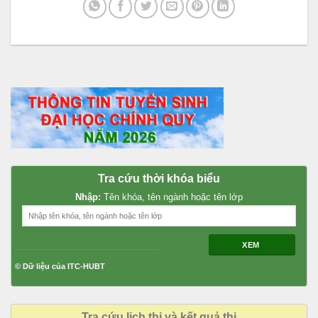
Tra cứu thời khóa biểu
Nhập:
Tên khóa, tên ngành hoặc tên lớp
XEM
© Dữ liệu của ITC-HUBT
Tra cứu lịch thi và kết quả thi