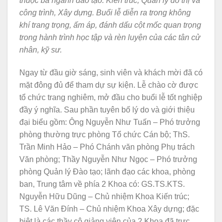
thuộc ba ngành đào tạo: Kiến trúc, Quản lý đô thị và
công trình, Xây dựng. Buổi lễ diễn ra trong không
khí trang trọng, ấm áp, đánh dấu cột mốc quan trọng
trong hành trình học tập và rèn luyện của các tân cử
nhân, kỹ sư.
Ngay từ đầu giờ sáng, sinh viên và khách mời đã có
mặt đông đủ để tham dự sự kiện. Lễ chào cờ được
tổ chức trang nghiêm, mở đầu cho buổi lễ tốt nghiệp
đầy ý nghĩa. Sau phần tuyên bố lý do và giới thiệu
đại biểu gồm: Ông Nguyễn Như Tuấn – Phó trưởng
phòng thường trực phòng Tổ chức Cán bộ; ThS.
Trần Minh Hảo – Phó Chánh văn phòng Phụ trách
Văn phòng; Thầy Nguyễn Như Ngọc – Phó trưởng
phòng Quản lý Đào tạo; lãnh đạo các khoa, phòng
ban, Trung tâm về phía 2 Khoa có: GS.TS.KTS.
Nguyễn Hữu Dũng – Chủ nhiệm Khoa Kiến trúc;
TS. Lê Văn Đính – Chủ nhiệm Khoa Xây dựng; đặc
biệt là các thầy cô giảng viên của 2 Khoa đã trực