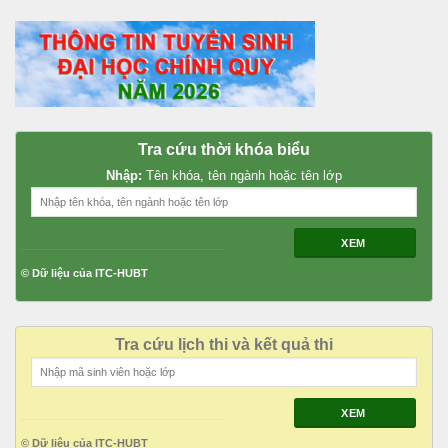
Tra cứu thời khóa biểu
Nhập:
Tên khóa, tên ngành hoặc tên lớp
XEM
© Dữ liệu của ITC-HUBT
Tra cứu lịch thi và kết quả thi
XEM
© Dữ liệu của ITC-HUBT