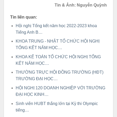
Tin & Ảnh: Nguyễn Quỳnh
Tin liên quan:
Hội nghị Tổng kết năm học 2022-2023 khoa
Tiếng Anh B…
KHOA TRUNG - NHẬT TỔ CHỨC HỘI NGHỊ
TỔNG KẾT NĂM HỌC…
KHOA KẾ TOÁN TỔ CHỨC HỘI NGHỊ TỔNG
KẾT NĂM HỌC…
THƯỜNG TRỰC HỘI ĐỒNG TRƯỜNG (HĐT)
TRƯỜNG ĐẠI HỌC…
HỘI NGHỊ 120 DOANH NGHIỆP VỚI TRƯỜNG
ĐẠI HỌC KINH…
Sinh viên HUBT thắng lớn tại Kỳ thi Olympic
tiếng…