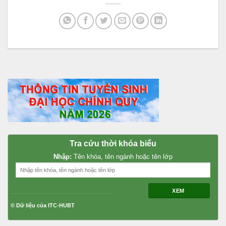
Tra cứu thời khóa biểu
Nhập:
Tên khóa, tên ngành hoặc tên lớp
XEM
© Dữ liệu của ITC-HUBT