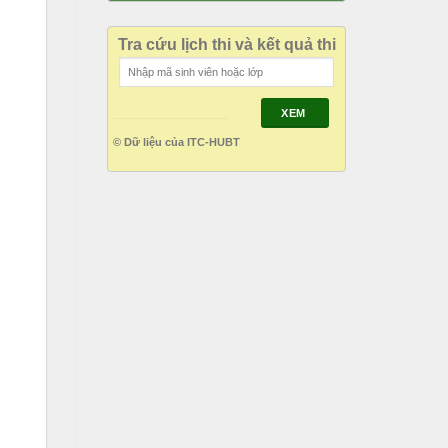
Tra cứu lịch thi và kết quả thi
XEM
© Dữ liệu của ITC-HUBT