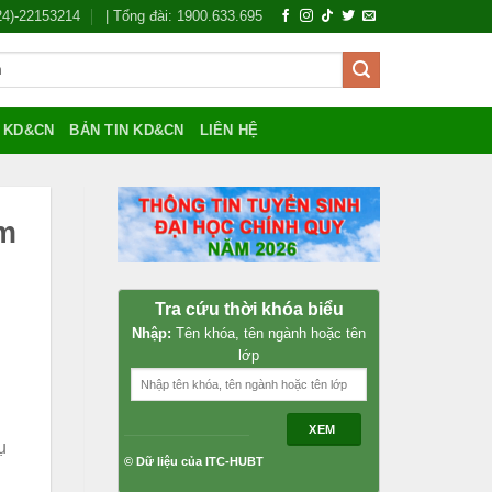
024)-22153214
| Tổng đài: 1900.633.695
Í KD&CN
BẢN TIN KD&CN
LIÊN HỆ
ểm
Tra cứu thời khóa biểu
Nhập:
Tên khóa, tên ngành hoặc tên
lớp
XEM
ụ
© Dữ liệu của ITC-HUBT