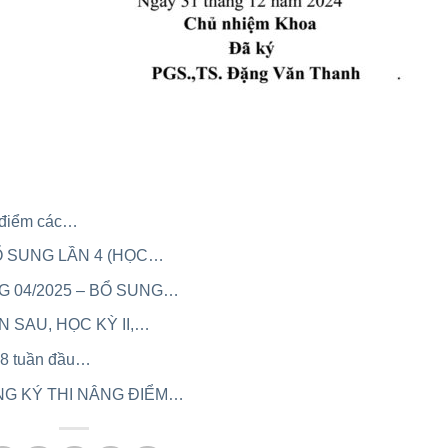
g điểm các…
BỔ SUNG LẦN 4 (HỌC…
G 04/2025 – BỔ SUNG…
 SAU, HỌC KỲ II,…
 8 tuần đầu…
NG KÝ THI NÂNG ĐIỂM…