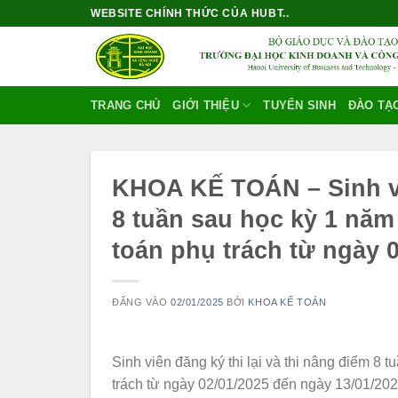
Bỏ
WEBSITE CHÍNH THỨC CỦA HUBT..
qua
nội
dung
TRANG CHỦ
GIỚI THIỆU
TUYỂN SINH
ĐÀO TẠ
KHOA KẾ TOÁN – Sinh viê
8 tuần sau học kỳ 1 nă
toán phụ trách từ ngày 
ĐĂNG VÀO
02/01/2025
BỞI
KHOA KẾ TOÁN
Sinh viên đăng ký thi lại và thi nâng điểm 
trách từ ngày 02/01/2025 đến ngày 13/01/20