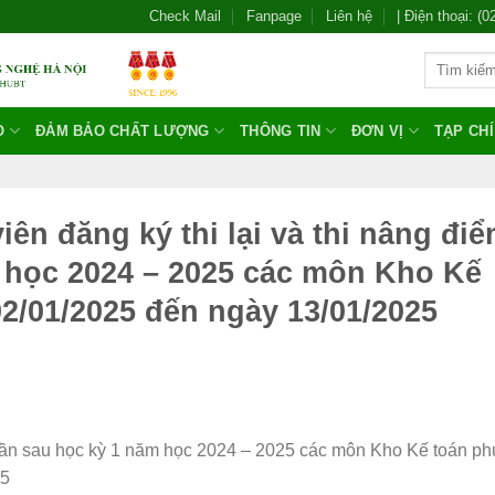
Check Mail
Fanpage
Liên hệ
| Điện thoại: (
O
ĐẢM BẢO CHẤT LƯỢNG
THÔNG TIN
ĐƠN VỊ
TẠP CH
n đăng ký thi lại và thi nâng đi
m học 2024 – 2025 các môn Kho Kế
02/01/2025 đến ngày 13/01/2025
8 tuần sau học kỳ 1 năm học 2024 – 2025 các môn Kho Kế toán ph
25