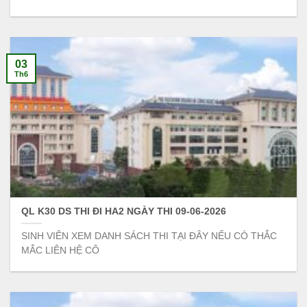
03
Th6
QL K30 DS THI ĐI HA2 NGÀY THI 09-06-2026
SINH VIÊN XEM DANH SÁCH THI TẠI ĐÂY NẾU CÓ THẮC
MẮC LIÊN HỆ CÔ