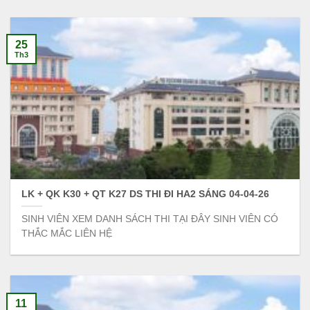
25
Th3
LK + QK K30 + QT K27 DS THI ĐI HA2 SÁNG 04-04-26
SINH VIÊN XEM DANH SÁCH THI TẠI ĐÂY SINH VIÊN CÓ
THẮC MẮC LIÊN HỆ
11