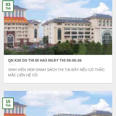
03
Th6
QN K30 DS THI ĐI HA3 NGÀY THI 09-06-26
SINH VIÊN XEM DANH SÁCH THI TẠI ĐÂY NẾU CÓ THẮC
MẮC LIÊN HỆ CÔ
15
Th5