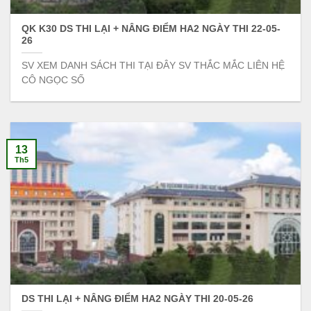
QK K30 DS THI LẠI + NÂNG ĐIỂM HA2 NGÀY THI 22-05-
26
SV XEM DANH SÁCH THI TẠI ĐÂY SV THẮC MẮC LIÊN HỆ
CÔ NGỌC SỐ
13
Th5
DS THI LẠI + NÂNG ĐIỂM HA2 NGÀY THI 20-05-26