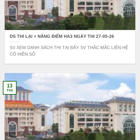
DS THI LẠI + NÂNG ĐIỂM HA3 NGÀY THI 27-05-26
SV XEM DANH SÁCH THI TẠI ĐÂY SV THẮC MẮC LIÊN HỆ
CÔ HIỀN SỐ
13
Th5