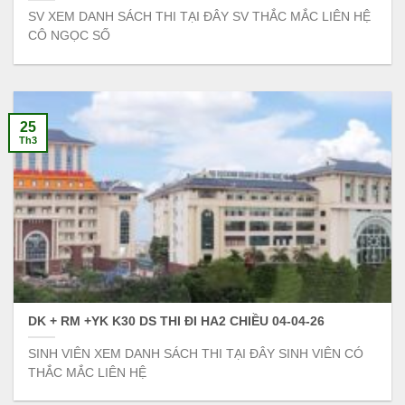
SV XEM DANH SÁCH THI TẠI ĐÂY SV THẮC MẮC LIÊN HỆ
CÔ NGỌC SỐ
25
Th3
DK + RM +YK K30 DS THI ĐI HA2 CHIỀU 04-04-26
SINH VIÊN XEM DANH SÁCH THI TẠI ĐÂY SINH VIÊN CÓ
THẮC MẮC LIÊN HỆ