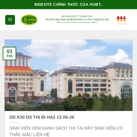
Bỏ
WEBSITE CHÍNH THỨC CỦA HUBT..
qua
nội
dung
03
Th6
DD K30 DS THI ĐI HA2 13-06-26
SINH VIÊN XEM DANH SÁCH THI TẠI ĐÂY SINH VIÊN CÓ
THẮC MẮC LIÊN HỆ