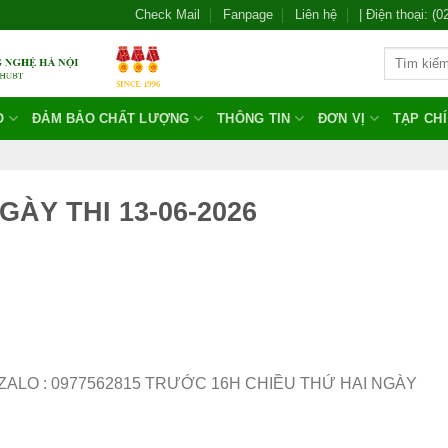
Check Mail
Fanpage
Liên hệ
| Điện thoại: (
O
ĐẢM BẢO CHẤT LƯỢNG
THÔNG TIN
ĐƠN VỊ
TẠP CH
GÀY THI 13-06-2026
ALO : 0977562815 TRƯỚC 16H CHIỀU THỨ HAI NGÀY