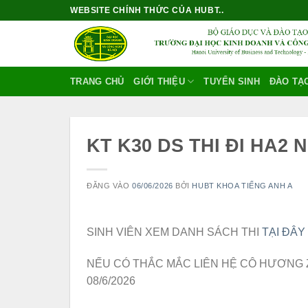
Bỏ
WEBSITE CHÍNH THỨC CỦA HUBT..
qua
nội
dung
TRANG CHỦ
GIỚI THIỆU
TUYỂN SINH
ĐÀO TẠ
KT K30 DS THI ĐI HA2 N
ĐĂNG VÀO
06/06/2026
BỞI
HUBT KHOA TIẾNG ANH A
SINH VIÊN XEM DANH SÁCH THI
TẠI ĐÂY
NẾU CÓ THẮC MẮC LIÊN HỆ CÔ HƯƠNG Z
08/6/2026