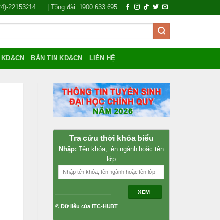
024)-22153214
| Tổng đài: 1900.633.695
Í KD&CN
BẢN TIN KD&CN
LIÊN HỆ
Tra cứu thời khóa biểu
Nhập:
Tên khóa, tên ngành hoặc tên
lớp
XEM
© Dữ liệu của ITC-HUBT