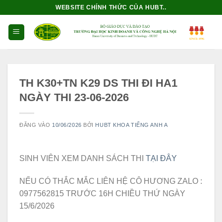
Bỏ
WEBSITE CHÍNH THỨC CỦA HUBT..
qua
nội
dung
TH K30+TN K29 DS THI ĐI HA1
NGÀY THI 23-06-2026
ĐĂNG VÀO
10/06/2026
BỞI
HUBT KHOA TIẾNG ANH A
SINH VIÊN XEM DANH SÁCH THI
TẠI ĐÂY
NẾU CÓ THẮC MẮC LIÊN HỆ CÔ HƯƠNG ZALO :
0977562815 TRƯỚC 16H CHIỀU THỨ NGÀY
15/6/2026