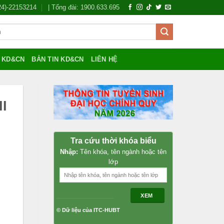
024)-22153214
| Tổng đài: 1900.633.695
Í KD&CN
BẢN TIN KD&CN
LIÊN HỆ
I
Tra cứu thời khóa biểu
Nhập:
Tên khóa, tên ngành hoặc tên
lớp
XEM
© Dữ liệu của ITC-HUBT