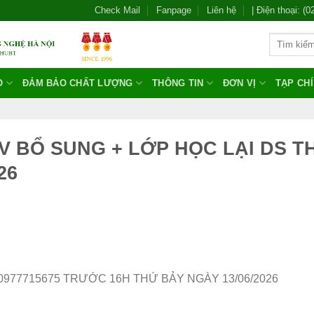
Check Mail
Fanpage
Liên hệ
| Điện thoại: (
O
ĐẢM BẢO CHẤT LƯỢNG
THÔNG TIN
ĐƠN VỊ
TẠP CH
 SV BỔ SUNG + LỚP HỌC LẠI DS TH
26
0977715675 TRƯỚC 16H THỨ BẢY NGÀY 13/06/2026