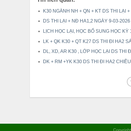
K30 NGÀNH NH + QN + KT DS THI LẠI +
DS THI LẠI + NĐ HA1,2 NGÀY 9-03-2026 (c
LỊCH HỌC LẠI, HỌC BỔ SUNG HỌC KỲ 
LK + QK K30 + QT K27 DS THI ĐI HA2 S
DL, XD, AR K30 , LỚP HỌC LẠI DS THI Đ
DK + RM +YK K30 DS THI ĐI HA2 CHIỀU
Copyright