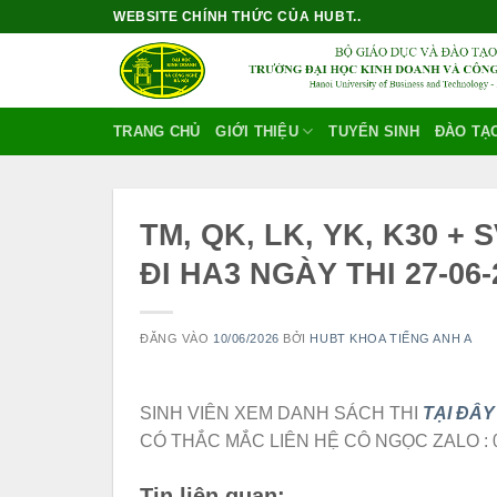
Bỏ
WEBSITE CHÍNH THỨC CỦA HUBT..
qua
nội
dung
TRANG CHỦ
GIỚI THIỆU
TUYỂN SINH
ĐÀO TẠ
TM, QK, LK, YK, K30 +
ĐI HA3 NGÀY THI 27-06-
ĐĂNG VÀO
10/06/2026
BỞI
HUBT KHOA TIẾNG ANH A
SINH VIÊN XEM DANH SÁCH THI
TẠI ĐÂY
CÓ THẮC MẮC LIÊN HỆ CÔ NGỌC ZALO : 
Tin liên quan: