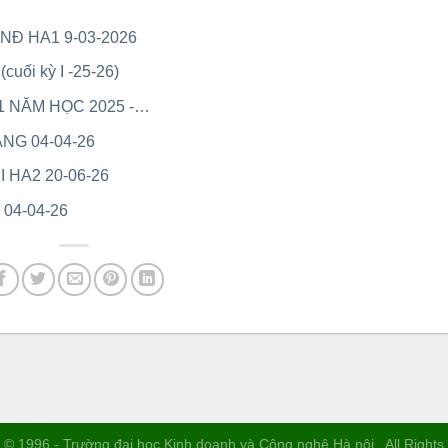
 NĐ HA1 9-03-2026
uối kỳ I -25-26)
1 NĂM HỌC 2025 -…
ÁNG 04-04-26
I HA2 20-06-26
 04-04-26
 © 1996 - Trường đại học Kinh doanh và Công nghệ Hà nội . All Right