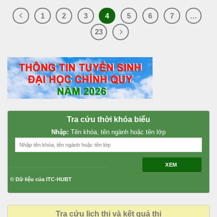
1
2
3
4
5
6
7
…
23
Tra cứu thời khóa biểu
Nhập:
Tên khóa, tên ngành hoặc tên lớp
XEM
© Dữ liệu của ITC-HUBT
Tra cứu lịch thi và kết quả thi