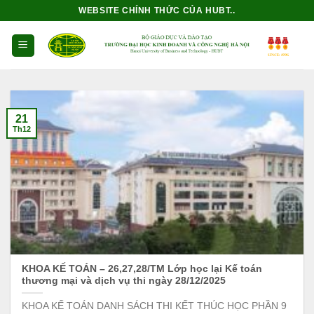
Bỏ
WEBSITE CHÍNH THỨC CỦA HUBT..
qua
nội
dung
21
Th12
KHOA KẾ TOÁN – 26,27,28/TM Lớp học lại Kế toán
thương mại và dịch vụ thi ngày 28/12/2025
KHOA KẾ TOÁN DANH SÁCH THI KẾT THÚC HỌC PHẦN 9