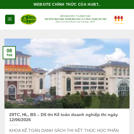
Bỏ
WEBSITE CHÍNH THỨC CỦA HUBT..
qua
nội
dung
08
Th6
29TC, HL, BS – DS thi Kế toán doanh nghiệp thi ngày
12/06/2026
KHOA KẾ TOÁN DANH SÁCH THI KẾT THÚC HỌC PHẦN