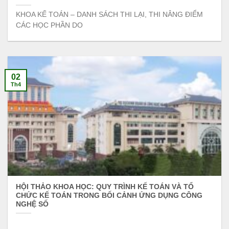
KHOA KẾ TOÁN – DANH SÁCH THI LẠI, THI NÂNG ĐIỂM
CÁC HỌC PHẦN DO
02
Th4
HỘI THẢO KHOA HỌC: QUY TRÌNH KẾ TOÁN VÀ TỔ
CHỨC KẾ TOÁN TRONG BỐI CẢNH ỨNG DỤNG CÔNG
NGHỆ SỐ