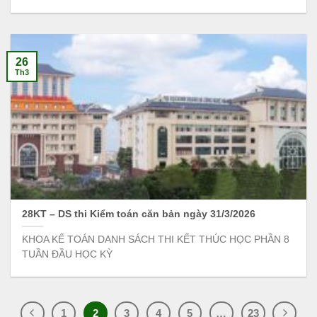
26
Th3
28KT – DS thi Kiểm toán căn bản ngày 31/3/2026
KHOA KẾ TOÁN DANH SÁCH THI KẾT THÚC HỌC PHẦN 8
TUẦN ĐẦU HỌC KỲ
1
2
3
4
5
…
23