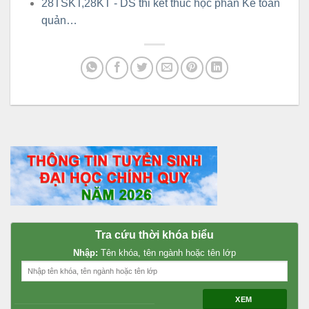
28TSKT,28KT - DS thi kết thúc học phần Kế toán
quản…
Tra cứu thời khóa biểu
Nhập:
Tên khóa, tên ngành hoặc tên lớp
XEM