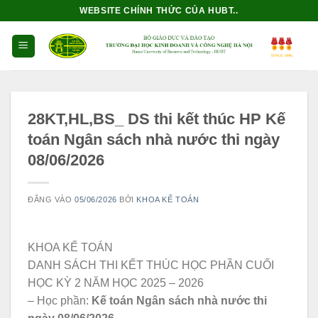
Bỏ
WEBSITE CHÍNH THỨC CỦA HUBT..
qua
nội
dung
28KT,HL,BS_ DS thi kết thúc HP Kế
toán Ngân sách nhà nước thi ngày
08/06/2026
ĐĂNG VÀO
05/06/2026
BỞI
KHOA KẾ TOÁN
KHOA KẾ TOÁN
DANH SÁCH THI KẾT THÚC HỌC PHẦN CUỐI
HỌC KỲ 2 NĂM HỌC 2025 – 2026
– Học phần:
Kế toán Ngân sách nhà nước thi