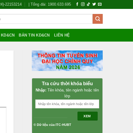
024)-22153214
| Tổng đài: 1900.633.695
Í KD&CN
BẢN TIN KD&CN
LIÊN HỆ
i
Tra cứu thời khóa biểu
Nhập:
Tên khóa, tên ngành hoặc tên
lớp
XEM
© Dữ liệu của ITC-HUBT