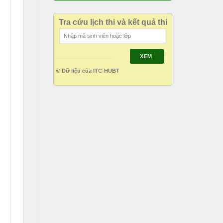
Tra cứu lịch thi và kết quả thi
XEM
© Dữ liệu của ITC-HUBT