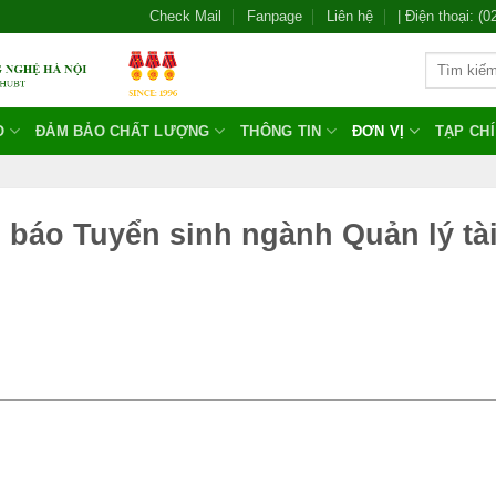
Check Mail
Fanpage
Liên hệ
| Điện thoại: (
O
ĐẢM BẢO CHẤT LƯỢNG
THÔNG TIN
ĐƠN VỊ
TẠP CH
 báo Tuyển sinh ngành Quản lý tà