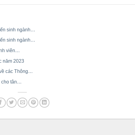
yển sinh ngành…
yển sinh ngành…
inh viên…
ọc năm 2023
 về các Thông…
n cho tân…