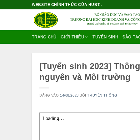
Bỏ
WEBSITE CHÍNH THỨC CỦA HUBT..
qua
nội
dung
TRANG CHỦ
GIỚI THIỆU
TUYỂN SINH
ĐÀO TẠ
[Tuyển sinh 2023] Thông
nguyên và Môi trường
ĐĂNG VÀO
14/08/2023
BỞI
TRUYỀN THÔNG