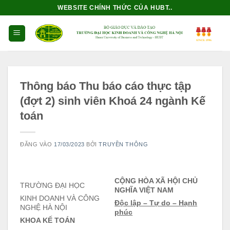
Bỏ
WEBSITE CHÍNH THỨC CỦA HUBT..
qua
nội
dung
Thông báo Thu báo cáo thực tập
(đợt 2) sinh viên Khoá 24 ngành Kế
toán
ĐĂNG VÀO
17/03/2023
BỞI
TRUYỀN THÔNG
CỘNG HÒA XÃ HỘI CHỦ
TRƯỜNG ĐẠI HỌC
NGHĨA VIỆT NAM
KINH DOANH VÀ CÔNG
Độc lập – Tự do – Hạnh
NGHỆ HÀ NỘI
phúc
KHOA KẾ TOÁN