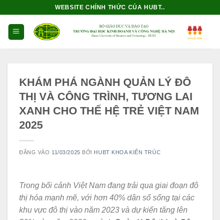
Bỏ
WEBSITE CHÍNH THỨC CỦA HUBT..
qua
nội
dung
KHÁM PHÁ NGÀNH QUẢN LÝ ĐÔ
THỊ VÀ CÔNG TRÌNH, TƯƠNG LAI
XANH CHO THẾ HỆ TRẺ VIỆT NAM
2025
ĐĂNG VÀO
11/03/2025
BỞI
HUBT KHOA KIẾN TRÚC
Trong bối cảnh Việt Nam đang trải qua giai đoạn đô
thị hóa mạnh mẽ, với hơn 40% dân số sống tại các
khu vực đô thị vào năm 2023 và dự kiến tăng lên