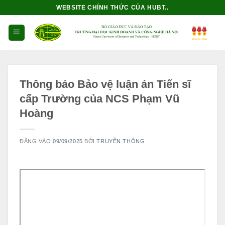
Bỏ
WEBSITE CHÍNH THỨC CỦA HUBT..
qua
nội
dung
Thông báo Bảo vệ luận án Tiến sĩ
cấp Trường của NCS Phạm Vũ
Hoàng
ĐĂNG VÀO
09/09/2025
BỞI
TRUYỀN THÔNG