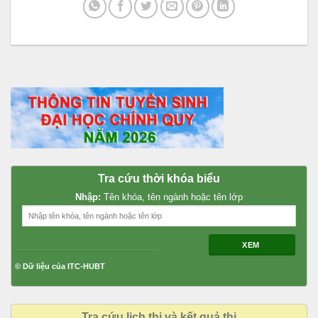
Tra cứu thời khóa biểu
Nhập:
Tên khóa, tên ngành hoặc tên lớp
XEM
© Dữ liệu của ITC-HUBT
Tra cứu lịch thi và kết quả thi