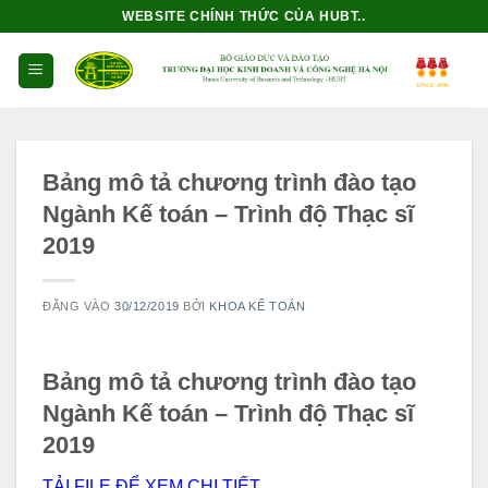
Bỏ
WEBSITE CHÍNH THỨC CỦA HUBT..
qua
nội
dung
Bảng mô tả chương trình đào tạo
Ngành Kế toán – Trình độ Thạc sĩ
2019
ĐĂNG VÀO
30/12/2019
BỞI
KHOA KẾ TOÁN
Bảng mô tả chương trình đào tạo
Ngành Kế toán – Trình độ Thạc sĩ
2019
TẢI FILE ĐỂ XEM CHI TIẾT