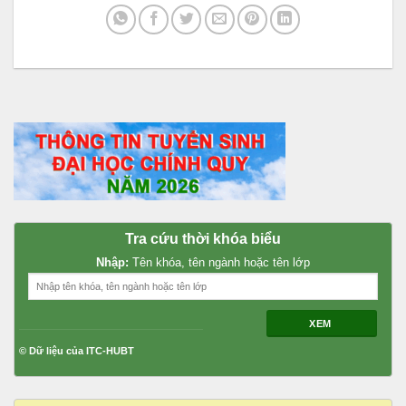
Tra cứu thời khóa biểu
Nhập:
Tên khóa, tên ngành hoặc tên lớp
XEM
© Dữ liệu của ITC-HUBT