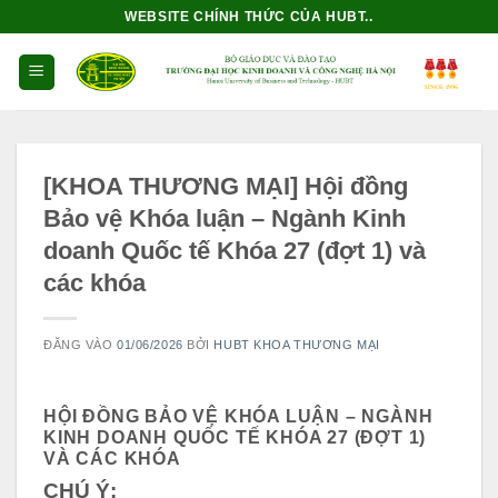
Bỏ
WEBSITE CHÍNH THỨC CỦA HUBT..
qua
nội
dung
[KHOA THƯƠNG MẠI] Hội đồng
Bảo vệ Khóa luận – Ngành Kinh
doanh Quốc tế Khóa 27 (đợt 1) và
các khóa
ĐĂNG VÀO
01/06/2026
BỞI
HUBT KHOA THƯƠNG MẠI
HỘI ĐỒNG BẢO VỆ KHÓA LUẬN – NGÀNH
KINH DOANH QUỐC TẾ KHÓA 27 (ĐỢT 1)
VÀ CÁC KHÓA
CHÚ Ý: