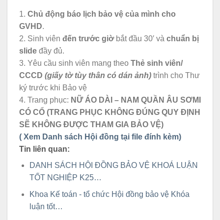
1.
Chủ động báo lịch bảo vệ của mình cho
GVHD
.
2.
Sinh viên
đến trước giờ
bắt đầu 30′ và
chuẩn bị
slide
đầy đủ.
3. Yêu cầu sinh viên mang theo
Thẻ sinh viên/
CCCD
(giấy tờ tùy thân có dán ảnh)
trình cho Thư
ký trước khi Bảo vệ
4. Trang phục:
NỮ ÁO DÀI – NAM QUẦN ÂU SƠMI
CÓ CỔ (TRANG PHỤC KHÔNG ĐÚNG QUY ĐỊNH
SẼ KHÔNG ĐƯỢC THAM GIA BẢO VỆ)
( Xem Danh sách Hội đồng tại file đính kèm)
Tin liên quan:
DANH SÁCH HỘI ĐỒNG BẢO VỆ KHOÁ LUẬN
TỐT NGHIỆP K25…
Khoa Kế toán - tổ chức Hội đồng bảo vệ Khóa
luận tốt…