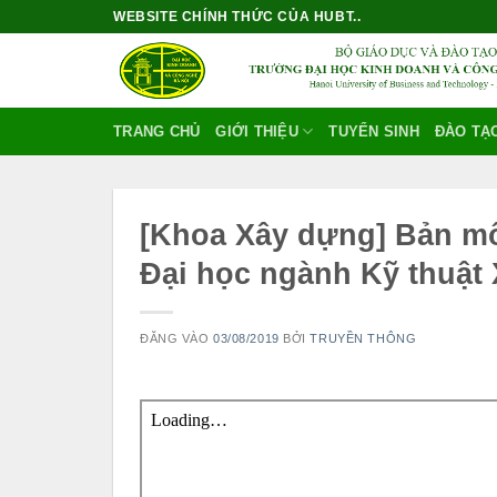
Bỏ
WEBSITE CHÍNH THỨC CỦA HUBT..
qua
nội
dung
TRANG CHỦ
GIỚI THIỆU
TUYỂN SINH
ĐÀO TẠ
[Khoa Xây dựng] Bản mô 
Đại học ngành Kỹ thuật
ĐĂNG VÀO
03/08/2019
BỞI
TRUYỀN THÔNG