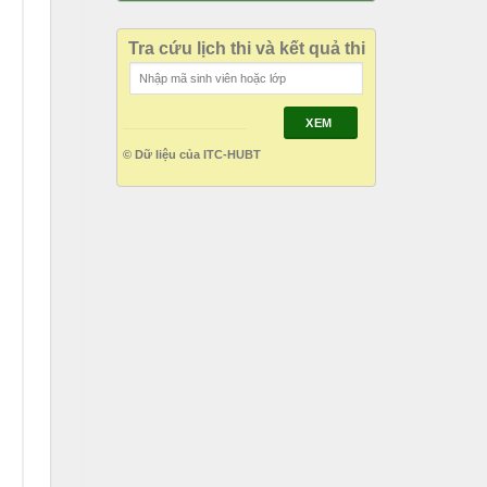
Tra cứu lịch thi và kết quả thi
XEM
© Dữ liệu của ITC-HUBT