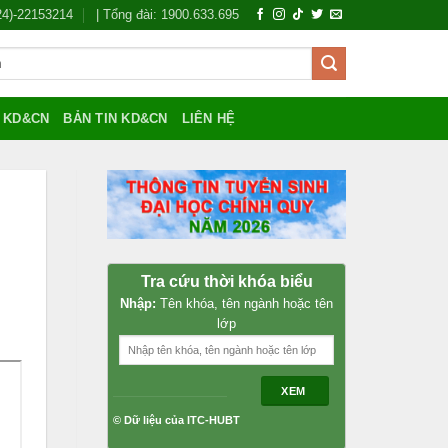
024)-22153214
| Tổng đài: 1900.633.695
Í KD&CN
BẢN TIN KD&CN
LIÊN HỆ
Tra cứu thời khóa biểu
Nhập:
Tên khóa, tên ngành hoặc tên
lớp
XEM
© Dữ liệu của ITC-HUBT