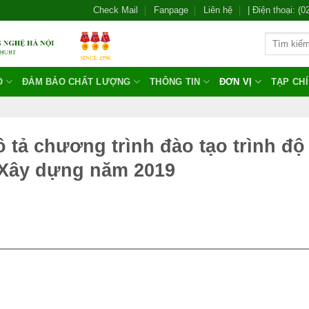
Check Mail
Fanpage
Liên hệ
| Điện thoại: (
O
ĐẢM BẢO CHẤT LƯỢNG
THÔNG TIN
ĐƠN VỊ
TẠP CH
tả chương trình đào tạo trình độ
 Xây dựng năm 2019