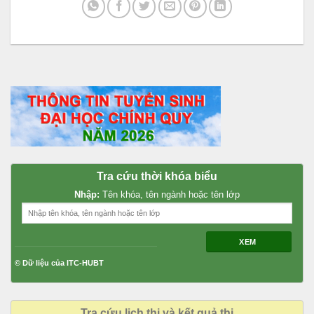
Tra cứu thời khóa biểu
Nhập:
Tên khóa, tên ngành hoặc tên lớp
XEM
© Dữ liệu của ITC-HUBT
Tra cứu lịch thi và kết quả thi