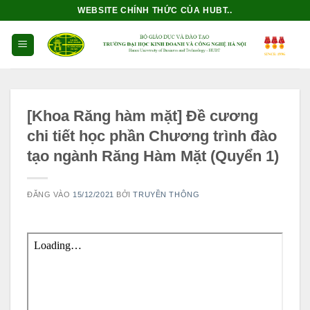
Bỏ
WEBSITE CHÍNH THỨC CỦA HUBT..
qua
nội
dung
[Khoa Răng hàm mặt] Đề cương
chi tiết học phần Chương trình đào
tạo ngành Răng Hàm Mặt (Quyển 1)
ĐĂNG VÀO
15/12/2021
BỞI
TRUYỀN THÔNG